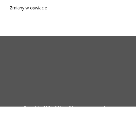
Zmiany w oświacie
Copyright 2024 © Wszelkie prawa zastrzeżone
Start
Blog