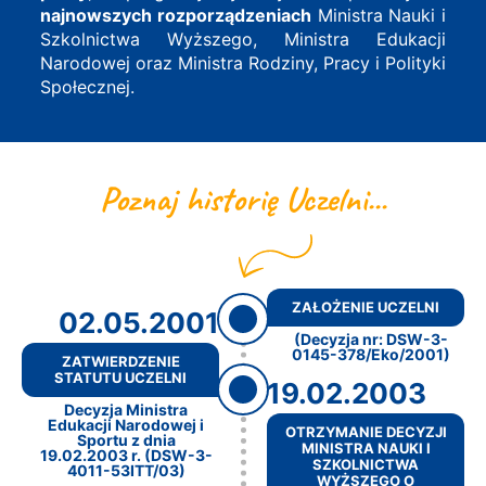
najnowszych rozporządzeniach
Ministra Nauki i
Szkolnictwa Wyższego, Ministra Edukacji
Narodowej oraz Ministra Rodziny, Pracy i Polityki
Społecznej.
Poznaj historię Uczelni...
ZAŁOŻENIE UCZELNI
02.05.2001
(Decyzja nr: DSW-3-
0145-378/Eko/2001)
ZATWIERDZENIE
STATUTU UCZELNI
19.02.2003
Decyzja Ministra
Edukacji Narodowej i
OTRZYMANIE DECYZJI
Sportu z dnia
MINISTRA NAUKI I
19.02.2003 r. (DSW-3-
SZKOLNICTWA
4011-53ITT/03)
WYŻSZEGO O