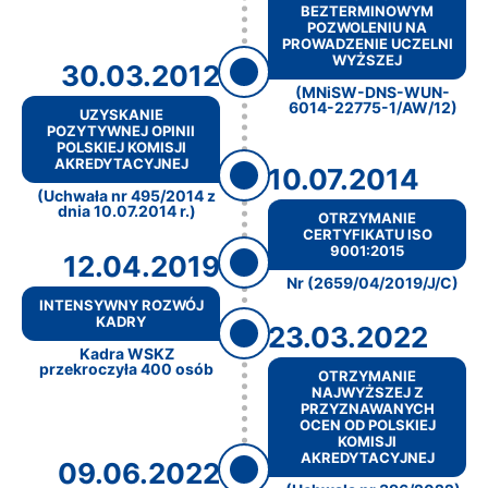
BEZTERMINOWYM
POZWOLENIU NA
PROWADZENIE UCZELNI
WYŻSZEJ
30.03.2012
(MNiSW-DNS-WUN-
6014-22775-1/AW/12)
UZYSKANIE
POZYTYWNEJ OPINII
POLSKIEJ KOMISJI
AKREDYTACYJNEJ
10.07.2014
(Uchwała nr 495/2014 z
dnia 10.07.2014 r.)
OTRZYMANIE
CERTYFIKATU ISO
9001:2015
12.04.2019
Nr (2659/04/2019/J/C)
INTENSYWNY ROZWÓJ
KADRY
23.03.2022
Kadra WSKZ
przekroczyła 400 osób
OTRZYMANIE
NAJWYŻSZEJ Z
PRZYZNAWANYCH
OCEN OD POLSKIEJ
KOMISJI
AKREDYTACYJNEJ
09.06.2022