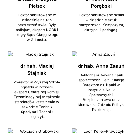
Pietrek
Porębski
Doktor habilitowany w
Doktor habilitowany sztuki
dziedzinie nauk o
w dziedzinie sztuk
bezpieczeństwie. Były
muzycznych. Kompozytor,
policjant, ekspert NCBR i
skrzypek i pedagog.
biegły Sądu Okręgowego
w Gdańsku.
dr hab. Maciej
dr hab. Anna Zasuń
Stajniak
Doktor habilitowana nauk
społecznych. Pełni funkcję
Prorektor w Wyższej Szkole
Dyrektora ds. Nauki w
Logistyki w Poznaniu,
Instytucie Nauk
ekspert Centralnej Komisji
Społecznych i
Egzaminacyjnej w zakresie
Bezpieczeństwa oraz
standardów kształcenia w
kierownika Zakładu Polityki
zawodzie Technik
Publicznej.
Spedytor i Technik
Logistyk.