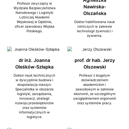
Agnieszka
Profesor zwyczajny w
Nawirska-
Wydziale Bezpieczeństwa
Olszańska
Narodowego i Logistyki
Lotniczej Akademii
Wojskowej w Dęblinie,
Doktor habilitowana nauk
oficer zawodowy Wojska
rolniczych w zakresie
Polskiego.
technologii żywności i
żywienia.
dr inż. Joanna
prof. dr hab. Jerzy
Oleśków-Szłapka
Olszewski
Doktor nauk technicznych
Profesor z bogatym
w dyscyplinie budowa i
doświadczeniem
ekspolatacja maszyn.
akademickim i
Specjalistka w obszarze
zawodowym w zakresie
logistyki, zarządzania,
ekonomii, ze szczególnym
innowacji, strategii
uwzględnieniem ergonomii
rozwoju przedsiębiorstw
oraz systemów pracy.
oraz systemów
informatycznych w
logistyce.