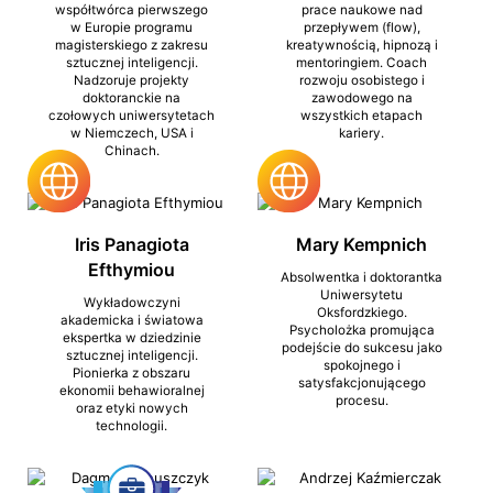
współtwórca pierwszego
prace naukowe nad
w Europie programu
przepływem (flow),
magisterskiego z zakresu
kreatywnością, hipnozą i
sztucznej inteligencji.
mentoringiem. Coach
Nadzoruje projekty
rozwoju osobistego i
doktoranckie na
zawodowego na
czołowych uniwersytetach
wszystkich etapach
w Niemczech, USA i
kariery.
Chinach.
Iris Panagiota
Mary Kempnich
Efthymiou
Absolwentka i doktorantka
Uniwersytetu
Wykładowczyni
Oksfordzkiego.
akademicka i światowa
Psycholożka promująca
ekspertka w dziedzinie
podejście do sukcesu jako
sztucznej inteligencji.
spokojnego i
Pionierka z obszaru
satysfakcjonującego
ekonomii behawioralnej
procesu.
oraz etyki nowych
technologii.