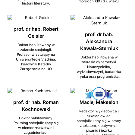
morskich XIX i XX wieku.
historii literatury.
prof. dr hab. Robert
prof. dr hab.
Geisler
Aleksandra
Doktor habilitowany w
Kawala-Sterniuk
zakresie socjologii.
Profesor wizytujący na
Doktor habilitowana w
Uniwersytecie Viadrina,
zakresie cybernetyki.
kierownik Katedry
Nauczycielka,
Zarządzania na UO.
wykładowczyni, badaczka
rynku oraz programistka.
prof. dr hab. Roman
Maciej Makselon
Kochnowski
Redaktor, wykładowca i
szkoleniowiec,
Doktor habilitowany.
specjalizujący się w pracy
Politolog specjalizujący się
z tekstem, kreatywnym
w niemcoznawstwie i
pisaniu i języku
zagadnieniach