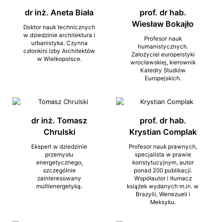
dr inż. Aneta Biała
prof. dr hab.
Wiesław Bokajło
Doktor nauk technicznych
w dziedzinie architektura i
Profesor nauk
urbanistyka. Czynna
humanistycznych.
członkini Izby Architektów
Założyciel europeistyki
w Wielkopolsce.
wrocławskiej, kierownik
Katedry Studiów
Europejskich.
dr inż. Tomasz
prof. dr hab.
Chrulski
Krystian Complak
Ekspert w dziedzinie
Profesor nauk prawnych,
przemysłu
specjalista w prawie
energetycznego,
konstytucyjnym, autor
szczególnie
ponad 200 publikacji.
zainteresowany
Współautor i tłumacz
multienergetyką.
książek wydanych m.in. w
Brazylii, Wenezueli i
Meksyku.