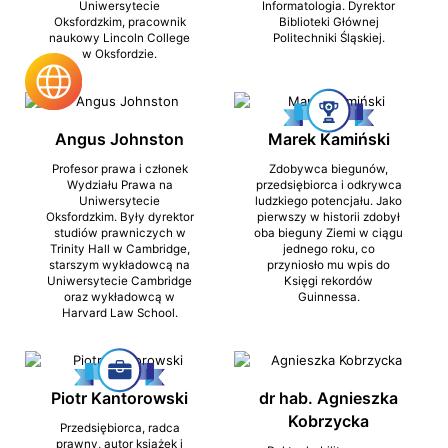
Uniwersytecie
Informatologia. Dyrektor
Oksfordzkim, pracownik
Biblioteki Głównej
naukowy Lincoln College
Politechniki Śląskiej.
w Oksfordzie.
Angus Johnston
Marek Kamiński
Profesor prawa i członek
Zdobywca biegunów,
Wydziału Prawa na
przedsiębiorca i odkrywca
Uniwersytecie
ludzkiego potencjału. Jako
Oksfordzkim. Były dyrektor
pierwszy w historii zdobył
studiów prawniczych w
oba bieguny Ziemi w ciągu
Trinity Hall w Cambridge,
jednego roku, co
starszym wykładowcą na
przyniosło mu wpis do
Uniwersytecie Cambridge
Księgi rekordów
oraz wykładowcą w
Guinnessa.
Harvard Law School.
Piotr Kantorowski
dr hab. Agnieszka
Kobrzycka
Przedsiębiorca, radca
prawny, autor książek i