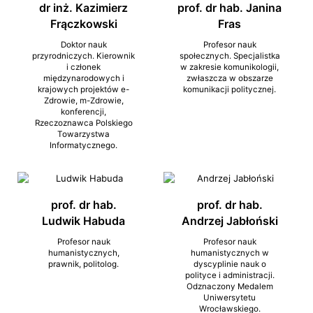
dr inż. Kazimierz
prof. dr hab. Janina
Frączkowski
Fras
Doktor nauk
Profesor nauk
przyrodniczych. Kierownik
społecznych. Specjalistka
i członek
w zakresie komunikologii,
międzynarodowych i
zwłaszcza w obszarze
krajowych projektów e-
komunikacji politycznej.
Zdrowie, m-Zdrowie,
konferencji,
Rzeczoznawca Polskiego
Towarzystwa
Informatycznego.
prof. dr hab.
prof. dr hab.
Ludwik Habuda
Andrzej Jabłoński
Profesor nauk
Profesor nauk
humanistycznych,
humanistycznych w
prawnik, politolog.
dyscyplinie nauk o
polityce i administracji.
Odznaczony Medalem
Uniwersytetu
Wrocławskiego.