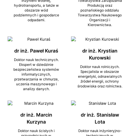
inżynierii wodnej,
Towarzystwa Zarządzania
hydrotransportu, a także w
Produkcją oraz
obszarze wód
poznańskiego oddziału
podziemnych i gospodarce
Towarzystwa Naukowego
odpadami.
Organizacji i
Kierownictwa.
dr inż. Paweł Kuraś
dr inż. Krystian
Kurowski
Doktor nauk technicznych.
Ekspert w dziedzinie
Doktor nauk rolniczych.
bezpieczeństwa systemów
Specjalista w obszarze
informatycznych,
energetyki, odnawialnych
przetwarzania w chmurze,
źródeł energii, ochrony
uczenia maszynowego i
środowiska oraz rolnictwa.
analizy danych.
dr inż. Marcin
dr inż. Stanisław
Kurzyna
Lota
Doktor nauk ścisłych i
Doktor nauk inżynieryjno-
przyrodniczych w
technicznych w