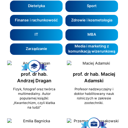
Dietetyka
Sport
Finanse i rachunkowość
Zdrowie i kosmetologia
IT
MBA
Media i marketing z
Zarządzanie
komunikacją wizerunkową
prof. dr hab.
prof. dr hab. Maciej
Andrzej Dragan
Adamski
Fizyk, fotograf oraz twórca
Profesor nadzwyczajny i
multimedialny. Autor
doktor habilitowany nauk
popularnej książki:
rolniczych w zakresie
„Kwantechizm, czyli klatka
zootechniki.
na ludzi”