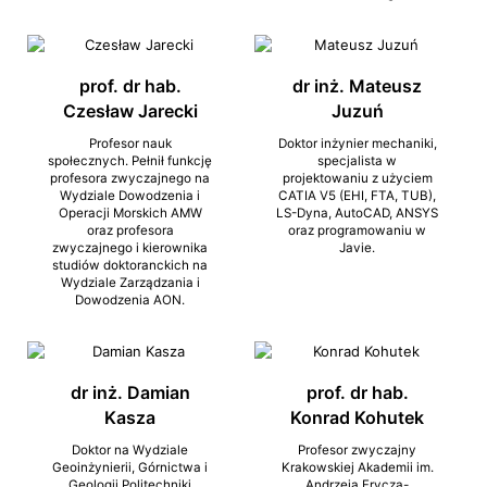
prof. dr hab.
dr inż. Mateusz
Czesław Jarecki
Juzuń
Profesor nauk
Doktor inżynier mechaniki,
społecznych. Pełnił funkcję
specjalista w
profesora zwyczajnego na
projektowaniu z użyciem
Wydziale Dowodzenia i
CATIA V5 (EHI, FTA, TUB),
Operacji Morskich AMW
LS-Dyna, AutoCAD, ANSYS
oraz profesora
oraz programowaniu w
zwyczajnego i kierownika
Javie.
studiów doktoranckich na
Wydziale Zarządzania i
Dowodzenia AON.
dr inż. Damian
prof. dr hab.
Kasza
Konrad Kohutek
Doktor na Wydziale
Profesor zwyczajny
Geoinżynierii, Górnictwa i
Krakowskiej Akademii im.
Geologii Politechniki
Andrzeja Frycza-