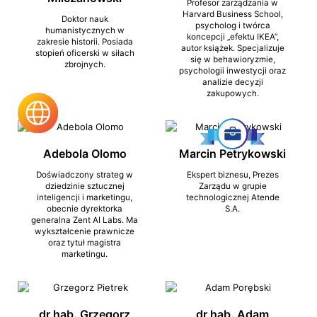
Profesor zarządzania w
Harvard Business School,
Doktor nauk
psycholog i twórca
humanistycznych w
koncepcji „efektu IKEA”,
zakresie historii. Posiada
autor książek. Specjalizuje
stopień oficerski w siłach
się w behawioryzmie,
zbrojnych.
psychologii inwestycji oraz
analizie decyzji
zakupowych.
Adebola Olomo
Marcin Petrykowski
Doświadczony strateg w
Ekspert biznesu, Prezes
dziedzinie sztucznej
Zarządu w grupie
inteligencji i marketingu,
technologicznej Atende
obecnie dyrektorka
S.A.
generalna Zent AI Labs. Ma
wykształcenie prawnicze
oraz tytuł magistra
marketingu.
dr hab. Grzegorz
dr hab. Adam