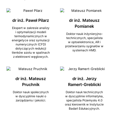
dr inż. Paweł Pilarz
dr inż. Mateusz
Pomianek
Ekspert w zakresie analizy
i optymalizacji modeli
Doktor nauk inżynieryjno-
termodynamicznych w
technicznych, specjalista
energetyce oraz symulacji
w optoelektronice, AR i
numerycznych (CFD)
przetwarzaniu sygnałów w
dotyczących redukcji
systemach HMD.
tlenków azotu w spalinach
z elektrowni węglowych.
dr inż. Mateusz
dr inż. Jerzy
Pruchnik
Ramert-Greblicki
Doktor nauk społecznych
Doktor nauk technicznych
w dyscyplinie nauki o
w dyscyplinie informatyka,
zarządzaniu i jakości.
specjalista Przemysłu 4.0
oraz kierownik w Instytucie
Badań Edukacyjnych.