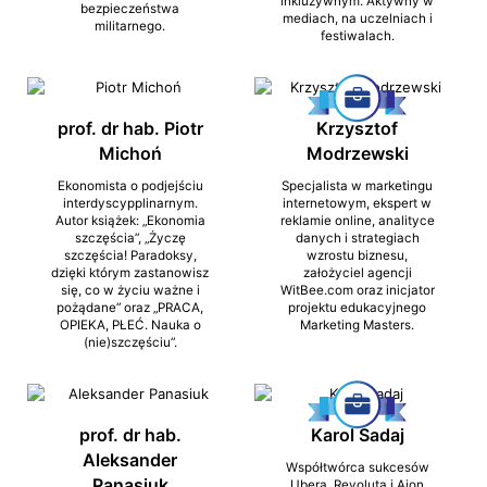
inkluzywnym. Aktywny w
bezpieczeństwa
mediach, na uczelniach i
militarnego.
festiwalach.
prof. dr hab. Piotr
Krzysztof
Michoń
Modrzewski
Ekonomista o podjejściu
Specjalista w marketingu
interdyscypplinarnym.
internetowym, ekspert w
Autor książek: „Ekonomia
reklamie online, analityce
szczęścia”, „Życzę
danych i strategiach
szczęścia! Paradoksy,
wzrostu biznesu,
dzięki którym zastanowisz
założyciel agencji
się, co w życiu ważne i
WitBee.com oraz inicjator
pożądane” oraz „PRACA,
projektu edukacyjnego
OPIEKA, PŁEĆ. Nauka o
Marketing Masters.
(nie)szczęściu”.
prof. dr hab.
Karol Sadaj
Aleksander
Współtwórca sukcesów
Panasiuk
Ubera, Revoluta i Aion