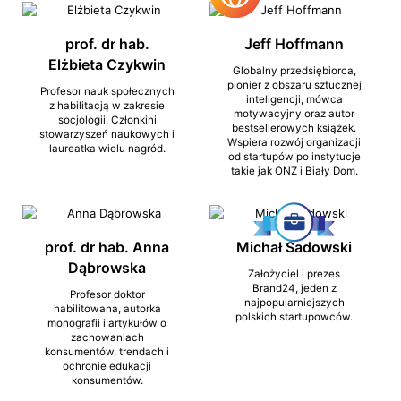
prof. dr hab.
Jeff Hoffmann
Elżbieta Czykwin
Globalny przedsiębiorca,
pionier z obszaru sztucznej
Profesor nauk społecznych
inteligencji, mówca
z habilitacją w zakresie
motywacyjny oraz autor
socjologii. Członkini
bestsellerowych książek.
stowarzyszeń naukowych i
Wspiera rozwój organizacji
laureatka wielu nagród.
od startupów po instytucje
takie jak ONZ i Biały Dom.
prof. dr hab. Anna
Michał Sadowski
Dąbrowska
Założyciel i prezes
Brand24, jeden z
Profesor doktor
najpopularniejszych
habilitowana, autorka
polskich startupowców.
monografii i artykułów o
zachowaniach
konsumentów, trendach i
ochronie edukacji
konsumentów.