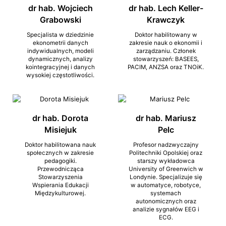
dr hab. Wojciech
dr hab. Lech Keller-
Grabowski
Krawczyk
Specjalista w dziedzinie
Doktor habilitowany w
ekonometrii danych
zakresie nauk o ekonomii i
indywidualnych, modeli
zarządzaniu. Członek
dynamicznych, analizy
stowarzyszeń: BASEES,
kointegracyjnej i danych
PACIM, ANZSA oraz TNOiK.
wysokiej częstotliwości.
dr hab. Dorota
dr hab. Mariusz
Misiejuk
Pelc
Doktor habilitowana nauk
Profesor nadzwyczajny
społecznych w zakresie
Politechniki Opolskiej oraz
pedagogiki.
starszy wykładowca
Przewodnicząca
University of Greenwich w
Stowarzyszenia
Londynie. Specjalizuje się
Wspierania Edukacji
w automatyce, robotyce,
Międzykulturowej.
systemach
autonomicznych oraz
analizie sygnałów EEG i
ECG.