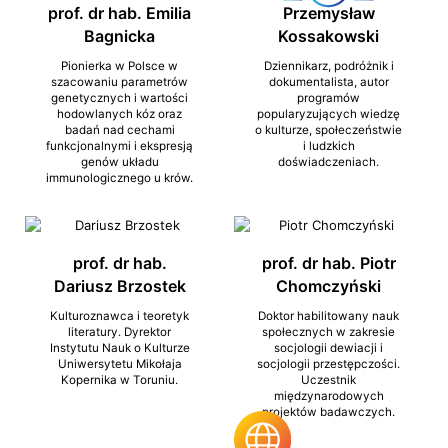
prof. dr hab. Emilia
Przemysław
Bagnicka
Kossakowski
Pionierka w Polsce w
Dziennikarz, podróżnik i
szacowaniu parametrów
dokumentalista, autor
genetycznych i wartości
programów
hodowlanych kóz oraz
popularyzujących wiedzę
badań nad cechami
o kulturze, społeczeństwie
funkcjonalnymi i ekspresją
i ludzkich
genów układu
doświadczeniach.
immunologicznego u krów.
prof. dr hab.
prof. dr hab. Piotr
Dariusz Brzostek
Chomczyński
Kulturoznawca i teoretyk
Doktor habilitowany nauk
literatury. Dyrektor
społecznych w zakresie
Instytutu Nauk o Kulturze
socjologii dewiacji i
Uniwersytetu Mikołaja
socjologii przestępczości.
Kopernika w Toruniu.
Uczestnik
międzynarodowych
projektów badawczych.