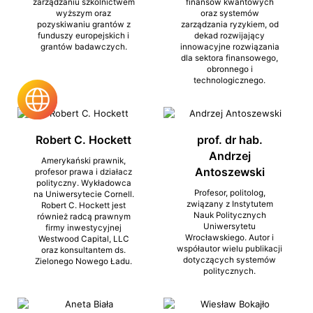
zarządzaniu szkolnictwem
finansów kwantowych
wyższym oraz
oraz systemów
pozyskiwaniu grantów z
zarządzania ryzykiem, od
funduszy europejskich i
dekad rozwijający
grantów badawczych.
innowacyjne rozwiązania
dla sektora finansowego,
obronnego i
technologicznego.
Robert C. Hockett
prof. dr hab.
Andrzej
Amerykański prawnik,
Antoszewski
profesor prawa i działacz
polityczny. Wykładowca
Profesor, politolog,
na Uniwersytecie Cornell.
związany z Instytutem
Robert C. Hockett jest
Nauk Politycznych
również radcą prawnym
Uniwersytetu
firmy inwestycyjnej
Wrocławskiego. Autor i
Westwood Capital, LLC
współautor wielu publikacji
oraz konsultantem ds.
dotyczących systemów
Zielonego Nowego Ładu.
politycznych.