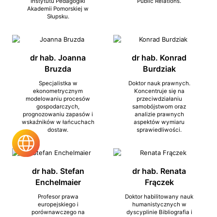
Instytutu Pedagogiki
Public Relations.
Akademii Pomorskiej w
Słupsku.
dr hab. Joanna
dr hab. Konrad
Bruzda
Burdziak
Specjalistka w
Doktor nauk prawnych.
ekonometrycznym
Koncentruje się na
modelowaniu procesów
przeciwdziałaniu
gospodarczych,
samobójstwom oraz
prognozowaniu zapasów i
analizie prawnych
wskaźników w łańcuchach
aspektów wymiaru
dostaw.
sprawiedliwości.
dr hab. Stefan
dr hab. Renata
Enchelmaier
Frączek
Profesor prawa
Doktor habilitowany nauk
europejskiego i
humanistycznych w
porównawczego na
dyscyplinie Bibliografia i