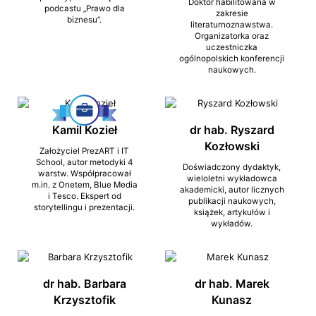
Doktor habilitowana w
podcastu „Prawo dla
zakresie
biznesu”.
literaturnoznawstwa.
Organizatorka oraz
uczestniczka
ogólnopolskich konferencji
naukowych.
Kamil Kozieł
dr hab. Ryszard
Kozłowski
Założyciel PrezART i IT
School, autor metodyki 4
Doświadczony dydaktyk,
warstw. Współpracował
wieloletni wykładowca
m.in. z Onetem, Blue Media
akademicki, autor licznych
i Tesco. Ekspert od
publikacji naukowych,
storytellingu i prezentacji.
książek, artykułów i
wykładów.
dr hab. Barbara
dr hab. Marek
Krzysztofik
Kunasz