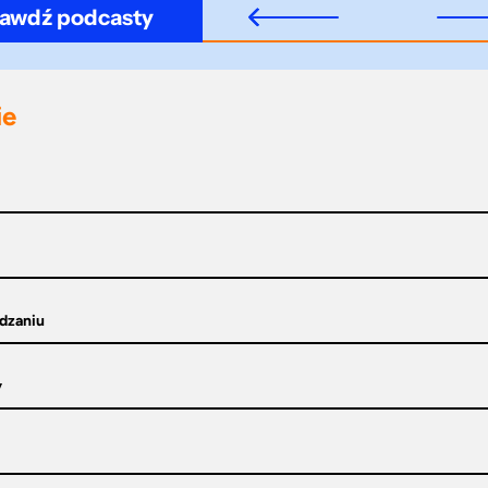
awdź podcasty
ie
ądzaniu
y