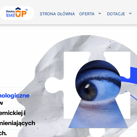
STRONA GŁÓWNA
OFERTA
DOTACJE
i
hologiczne
w
mickiej i
mieniających
ch.