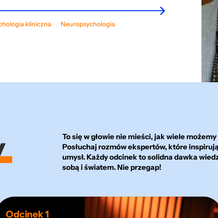
oraz komentatorka wydarzeń społecznych w mediach, m.in.
ekspercko – współpracuje z instytucjami wymiaru
alu Money.pl.
ecyzji
ji
encji kryzysowej
kacji
ktyce
akademickim i mediami. Znana z umiejętności łączenia
ży
i młodzieży
zdrowia
e Wellbeing
hologia rozwojowa i zdrowia
choprofilaktyka
ządzanie stresem
aching i psychologia biznesu
sychologia społeczna
Komunikacja społeczna
Psychologia sądowa
Terapia pedagogiczna
Psychologia przywództwa
Doradztwo zawodowe i coaching kariery
Psychologia moralności
Stres zawodowy
Psychoterapia dzieci i młodzieży
Diversity & Inclusion
Psychologia pozytywna
Badania marketingowe
ego z jasnym, przystępnym językiem, który przybliża
ecyzji
Psychologia moralności
łeczne
ecyzji
praktyce
ologii
i negocjacje w firmie
ntoring
cznego
rodowiskowa
hiczne
eting
ologia Decyzji
ój osobisty
uologia praktyczna
hologia kliniczna
onomia behawioralna
zywództwo
sychologia społeczna
Edukacja zdrowotna
Metodologia
Obrona i służby mundurowe
Transformacja cyfrowa
Personal Branding
Psychoedukacja
Rozwój osobisty
Rozwój osobisty
Psychoterapia
Wakcynologia społeczna
Przywództwo
Neuropsychologia
Edukacja seksualna
AI i nowe technologie
Psychologia w zarządzaniu
Popularyzacja nauki
Komunikacja społeczna
Work-life Balance
Edukacja obronna
Coaching
Kryminologia
a
Arteterapia
i sądowej szerokiemu gronu odbiorców.
Komunikacja
Przywództwo
Rozwój zespołów
e i rodzinne
hologia dochodzeniowo-śledcza
y
To się w głowie nie mieści, jak wiele możemy 
Posłuchaj rozmów ekspertów, które inspirują
umysł. Każdy odcinek to solidna dawka wiedzy
sobą i światem. Nie przegap!
Odcinek 1