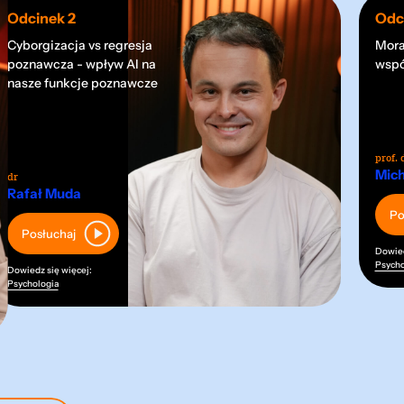
Odcinek 2
Odc
Cyborgizacja vs regresja
Mora
poznawcza - wpływ AI na
wspó
nasze funkcje poznawcze
prof. 
Mich
dr
Rafał Muda
Po
Posłuchaj
Dowied
Psycho
Dowiedz się więcej:
Psychologia