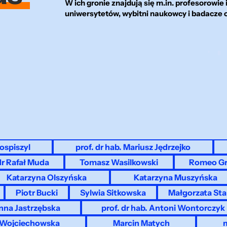
W ich gronie znajdują się m.in. profesorowie
uniwersytetów, wybitni naukowcy i badacze o
Pospiszyl
prof. dr hab. Mariusz Jędrzejko
dr Rafał Muda
Tomasz Wasilkowski
Romeo Gr
Katarzyna Olszyńska
Katarzyna Muszyńska
Piotr Bucki
Sylwia Sitkowska
Małgorzata Sta
nna Jastrzębska
prof. dr hab. Antoni Wontorczyk
a-Wojciechowska
Marcin Matych
m