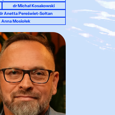
dr Michał Kosakowski
dr Anetta Pereświet-Sołtan
. Anna Mosiołek