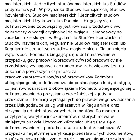
magisterskich, Jednolitych studiów magisterskich lub Studiów
podyplomowych. W przypadku Studiów licencjackich, Studiów
inżynierskich, Studiów magisterskich i Jednolitych studiów
magisterskich Użytkownik lub Podmiot ubiegający się o
dofinansowanie zobowiązany jest również przedstawić ww.
dokumenty w wersji oryginalnej do wglądu Usługodawcy na
zasadach określonych w Regulaminie Studiów licencjackich i
Studiów inżynierskich, Regulaminie Studiów magisterskich lub
Regulaminie Jednolitych studiów magisterskich. Dla uniknięcia
wątpliwości, Podmiot ubiegający się o dofinansowanie w
przypadku, gdy pracownik/pracownicy/współpracownicy nie
przedstawią wymaganych dokumentów, zobowiązany jest do
dokonania powyższych czynności za
pracownika/pracowników/współpracowników Podmiotu
ubiegającego się o dofinansowanie posiadających kody dostępu,
co jest równoznaczne z obowiązkiem Podmiotu ubiegającego się o
dofinansowanie do pozyskania wcześniejszej zgody na
przekazanie informacji wymaganych do prawidłowego świadczenia
przez Usługodawcę usług wskazanych w Regulaminie oraz
otrzymania od nich stosownych dokumentów. Do momentu
pozytywnej weryfikacji dokumentów, o których mowa w
niniejszym punkcie Użytkownik/Podmiot ubiegający się o
dofinansowanie nie posiada statusu studenta/słuchacza. W
przypadku negatywnej weryfikacji przedstawionych dokumentów,
o których mowa niniejszym punkcie, Umowa ulegnie rozwiązaniu.