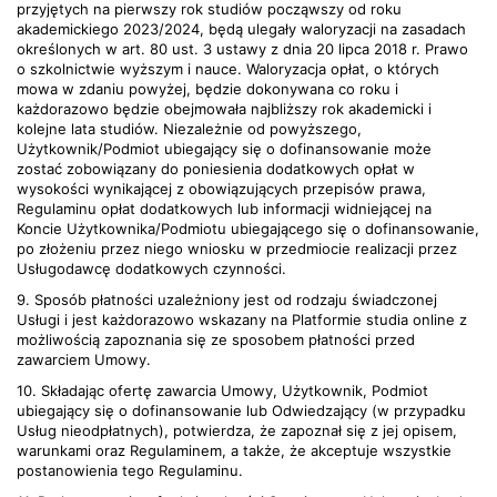
przyjętych na pierwszy rok studiów począwszy od roku
akademickiego 2023/2024, będą ulegały waloryzacji na zasadach
określonych w art. 80 ust. 3 ustawy z dnia 20 lipca 2018 r. Prawo
o szkolnictwie wyższym i nauce. Waloryzacja opłat, o których
mowa w zdaniu powyżej, będzie dokonywana co roku i
każdorazowo będzie obejmowała najbliższy rok akademicki i
kolejne lata studiów. Niezależnie od powyższego,
Użytkownik/Podmiot ubiegający się o dofinansowanie może
zostać zobowiązany do poniesienia dodatkowych opłat w
wysokości wynikającej z obowiązujących przepisów prawa,
Regulaminu opłat dodatkowych lub informacji widniejącej na
Koncie Użytkownika/Podmiotu ubiegającego się o dofinansowanie,
po złożeniu przez niego wniosku w przedmiocie realizacji przez
Usługodawcę dodatkowych czynności.
9. Sposób płatności uzależniony jest od rodzaju świadczonej
Usługi i jest każdorazowo wskazany na Platformie studia online z
możliwością zapoznania się ze sposobem płatności przed
zawarciem Umowy.
10. Składając ofertę zawarcia Umowy, Użytkownik, Podmiot
ubiegający się o dofinansowanie lub Odwiedzający (w przypadku
Usług nieodpłatnych), potwierdza, że zapoznał się z jej opisem,
warunkami oraz Regulaminem, a także, że akceptuje wszystkie
postanowienia tego Regulaminu.