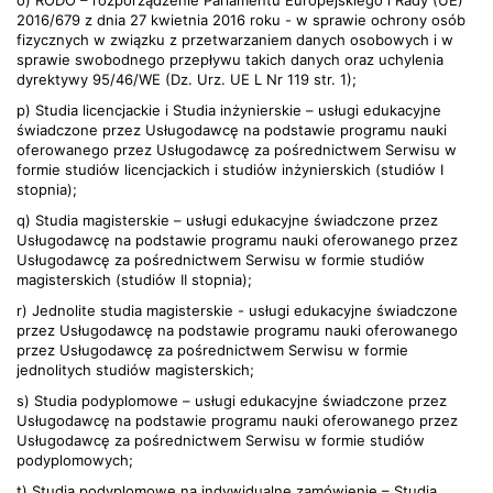
o) RODO – rozporządzenie Parlamentu Europejskiego i Rady (UE)
2016/679 z dnia 27 kwietnia 2016 roku - w sprawie ochrony osób
fizycznych w związku z przetwarzaniem danych osobowych i w
sprawie swobodnego przepływu takich danych oraz uchylenia
dyrektywy 95/46/WE (Dz. Urz. UE L Nr 119 str. 1);
p) Studia licencjackie i Studia inżynierskie – usługi edukacyjne
świadczone przez Usługodawcę na podstawie programu nauki
oferowanego przez Usługodawcę za pośrednictwem Serwisu w
formie studiów licencjackich i studiów inżynierskich (studiów I
stopnia);
q) Studia magisterskie – usługi edukacyjne świadczone przez
Usługodawcę na podstawie programu nauki oferowanego przez
Usługodawcę za pośrednictwem Serwisu w formie studiów
magisterskich (studiów II stopnia);
r) Jednolite studia magisterskie - usługi edukacyjne świadczone
przez Usługodawcę na podstawie programu nauki oferowanego
przez Usługodawcę za pośrednictwem Serwisu w formie
jednolitych studiów magisterskich;
s) Studia podyplomowe – usługi edukacyjne świadczone przez
Usługodawcę na podstawie programu nauki oferowanego przez
Usługodawcę za pośrednictwem Serwisu w formie studiów
podyplomowych;
t) Studia podyplomowe na indywidualne zamówienie – Studia