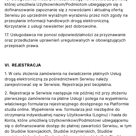
której umożliwia Użytkownikom/Podmiotom ubiegającym się o
dofinansowanie zapoznanie się z nowościami i aktualną ofertą
Serwisu po uprzednim wyraźnym wyrażeniu przez nich zgody na
przesyłanie informacji handlowych drogą elektroniczną.
Korzystanie z usługi newsletter jest dobrowolne.
17. Usługodawca nie ponosi odpowiedzialności za przyznawanie
oraz przedłużanie uprawnień uregulowanych w obowiązujących
przepisach prawa.
VI.
REJESTRACJA
1. W celu złożenia zamówienia na świadczenie płatnych Usług
drogą elektroniczną za pośrednictwem Serwisu należy
zarejestrować się w Serwisie. Rejestracja jest bezpłatna.
2. Rejestracja w Serwisie następuje nie później niż przy złożeniu
pierwszego zamówienia na płatne Usługi i polega na wypełnieniu
właściwego formularza rejestracyjnego dostępnego na Platformie
studia online. Wypełnienie ww. formularza jest niezbędne do
otrzymania indywidualnej nazwy Użytkownika (Loginu) i hasła do
Konta, które umożliwią Użytkownikowi/Podmiotowi ubiegającemu
się o dofinansowanie dostęp do płatnej zawartości Serwisu, w tym
do Studiów licencjackich, Studiów inżynierskich, Studiów