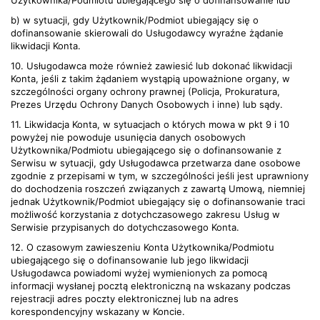
Użytkownika/Podmiotu ubiegającego się o dofinansowanie lub
b) w sytuacji, gdy Użytkownik/Podmiot ubiegający się o
dofinansowanie skierowali do Usługodawcy wyraźne żądanie
likwidacji Konta.
10. Usługodawca może również zawiesić lub dokonać likwidacji
Konta, jeśli z takim żądaniem wystąpią upoważnione organy, w
szczególności organy ochrony prawnej (Policja, Prokuratura,
Prezes Urzędu Ochrony Danych Osobowych i inne) lub sądy.
11. Likwidacja Konta, w sytuacjach o których mowa w pkt 9 i 10
powyżej nie powoduje usunięcia danych osobowych
Użytkownika/Podmiotu ubiegającego się o dofinansowanie z
Serwisu w sytuacji, gdy Usługodawca przetwarza dane osobowe
zgodnie z przepisami w tym, w szczególności jeśli jest uprawniony
do dochodzenia roszczeń związanych z zawartą Umową, niemniej
jednak Użytkownik/Podmiot ubiegający się o dofinansowanie traci
możliwość korzystania z dotychczasowego zakresu Usług w
Serwisie przypisanych do dotychczasowego Konta.
12. O czasowym zawieszeniu Konta Użytkownika/Podmiotu
ubiegającego się o dofinansowanie lub jego likwidacji
Usługodawca powiadomi wyżej wymienionych za pomocą
informacji wysłanej pocztą elektroniczną na wskazany podczas
rejestracji adres poczty elektronicznej lub na adres
korespondencyjny wskazany w Koncie.