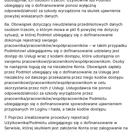
udostępniać ich osobom trzecim. Użytkownik lub Podmiot
ubiegający się o dofinansowanie ponosi wyłączną
odpowiedzialność za szkody wyrządzone na skutek ujawnienia
powyżej wskazanych danych.
6a. Obowiązek dotyczący nieudzielania przedmiotowych danych
osobom trzecim, o którym mowa w pkt 6 powyżej nie dotyczy
sytuacji, w której Podmiot ubiegający się o dofinansowanie
dokonuje rejestracji swojego
pracownika/pracowników/współpracowników – w takim przypadku
Podmiotowi ubiegającemu się o dofinansowanie udzielany jest
dostęp do Usługi wraz z kodami dostępu, które udostępnia on
swojemu pracownikowi/pracownikom/współpracownikom. Osoby
te następnie logują się na niezależne Konta. Obowiązek zapłaty
przez Podmiot ubiegający się o dofinansowanie za Usługę jest
niezależny od dalszego przekazania przez niego kodów dostępu
pracownikowi/pracownikom/współpracownikom w celu
skorzystania przez nich z Usługi. Usługodawca nie ponosi
odpowiedzialności za szkody wyrządzone przez
pracownika/pracowników/współpracowników Podmiotu
ubiegającego się o dofinansowanie spowodowane ujawnieniem
przypisanych im Loginu i hasła, a także kodów dostępu.
7. Poprzez zrealizowanie procedury rejestracji
Użytkownika/Podmiotu ubiegającego się o dofinansowanie w
Serwisie, której skutkiem jest założenie Konta oraz zalogowanie na