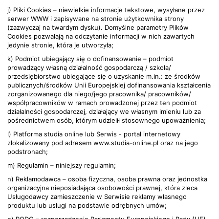
j) Pliki Cookies – niewielkie informacje tekstowe, wysyłane przez
serwer WWW i zapisywane na stronie użytkownika strony
(zazwyczaj na twardym dysku). Domyślne parametry Plików
Cookies pozwalają na odczytanie informacji w nich zawartych
jedynie stronie, która je utworzyła;
k) Podmiot ubiegający się o dofinansowanie – podmiot
prowadzący własną działalność gospodarczą / szkoła/
przedsiębiorstwo ubiegające się o uzyskanie m.in.: ze środków
publicznych/środków Unii Europejskiej dofinansowania kształcenia
zorganizowanego dla niego/jego pracownika/ pracowników/
współpracowników w ramach prowadzonej przez ten podmiot
działalności gospodarczej, działający we własnym imieniu lub za
pośrednictwem osób, którym udzielił stosownego upoważnienia;
l) Platforma studia online lub Serwis - portal internetowy
zlokalizowany pod adresem www.studia-online.pl oraz na jego
podstronach;
m) Regulamin – niniejszy regulamin;
n) Reklamodawca – osoba fizyczna, osoba prawna oraz jednostka
organizacyjna nieposiadająca osobowości prawnej, która zleca
Usługodawcy zamieszczenie w Serwisie reklamy własnego
produktu lub usługi na podstawie odrębnych umów;