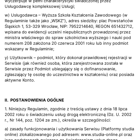
wyczerpuje w pełni charakterystyki świadczonej przez
Usługodawcę kompleksowej Usługi;
w) Usługodawca – Wyższa Szkoła Kształcenia Zawodowego (w
Regulaminie także jako „WSKZ”), adres siedziby: plac Powstańców
Śląskich 1, 53-329 Wrocław, NIP: 7952214640, REGON 651432712,
wpisana do ewidencji uczelni niepublicznych prowadzonej przez
ministra właściwego do spraw szkolnictwa wyższego i nauki pod
numerem 208 założona 20 czerwca 2001 roku lub inny podmiot
wskazany w Regulaminie;
y) Użytkownik – podmiot, który dokonał prawidłowej rejestracji w
Serwisie (jak również osoba, która zarejestrowana została w
Serwisie przez Podmiot ubiegający się o dofinansowanie,
zgłaszający tę osobę do uczestnictwa w kształceniu) oraz posiada
aktywne Konto.
II.
POSTANOWIENIA OGÓLNE
1. Niniejszy Regulamin, zgodnie z treścią ustawy z dnia 18 lipca
2002 roku o świadczeniu usług drogą elektroniczną (Dz. U. 2002
r., Nr 144, poz. 1204 ze zm.), określa w szczególności:
a) zasady funkcjonowania i użytkowania Serwisu (Platformy studia
online) zlokalizowanego pod adresem: www.studia-online.pl oraz