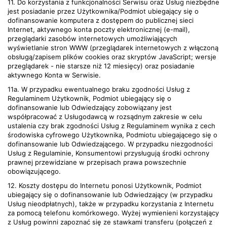
11. Do korzystania z funkcjonalności Serwisu oraz Usług niezbędne
jest posiadanie przez Użytkownika/Podmiot ubiegający się o
dofinansowanie komputera z dostępem do publicznej sieci
Internet, aktywnego konta poczty elektronicznej (e-mail),
przeglądarki zasobów internetowych umożliwiających
wyświetlanie stron WWW (przeglądarek internetowych z włączoną
obsługą/zapisem plików cookies oraz skryptów JavaScript; wersje
przeglądarek - nie starsze niż 12 miesięcy) oraz posiadanie
aktywnego Konta w Serwisie.
11a. W przypadku ewentualnego braku zgodności Usług z
Regulaminem Użytkownik, Podmiot ubiegający się o
dofinansowanie lub Odwiedzający zobowiązany jest
współpracować z Usługodawcą w rozsądnym zakresie w celu
ustalenia czy brak zgodności Usług z Regulaminem wynika z cech
środowiska cyfrowego Użytkownika, Podmiotu ubiegającego się o
dofinansowanie lub Odwiedzającego. W przypadku niezgodności
Usług z Regulaminie, Konsumentowi przysługują środki ochrony
prawnej przewidziane w przepisach prawa powszechnie
obowiązującego.
12. Koszty dostępu do Internetu ponosi Użytkownik, Podmiot
ubiegający się o dofinansowanie lub Odwiedzający (w przypadku
Usług nieodpłatnych), także w przypadku korzystania z Internetu
za pomocą telefonu komórkowego. Wyżej wymienieni korzystający
z Usług powinni zapoznać się ze stawkami transferu (połączeń z