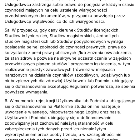
Usługodawca zastrzega sobie prawo do podjęcia w każdym czasie
czynności mających na celu ustalenie wiarygodności
przedstawionych dokumentów, w przypadku powzięcia przez
Usługodawcę wątpliwości co do ich wiarygodności.
5a. W przypadku, gdy dany kierunek Studiów licencjackich,
Studiów inżynierskich, Studiów magisterskich, Jednolitych
studiów magisterskich lub Studiów podyplomowych wymaga
posiadania pełnej zdolności do czynności prawnych, prawa do
korzystania z pełni praw publicznych i/lub złożenia oświadczenia,
że stan zdrowia pozwala na aktywne uczestniczenie w zajęciach
przewidzianych planem studiów i programem kształcenia, w tym
realizowanie praktyk zawodowych (również w miejscach
narażonych na działanie czynników szkodliwych, uciążliwych lub
niebezpiecznych dla zdrowia) Użytkownik lub Podmiot ubiegający
się o dofinansowanie akceptując Regulamin potwierdza, że spełnia
powyższe wymagania.
6. W momencie rejestracji Użytkownika lub Podmiotu ubiegającego
się o dofinansowanie na Platformie studia online następuje
utworzenie własnego, niepowtarzalnego Loginu oraz hasła.
Użytkownik i Podmiot ubiegający się o dofinansowanie
zobowiązany jest zachować należytą staranność w celu
zabezpieczenia tych danych przed ich nienależytym
wykorzystaniem przez osoby trzecie, a w szczególności nie