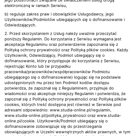
jego podstronach związane ze świadczeniem usług drogą
elektroniczną w ramach Serwisu,
b) reguluje zakres praw i obowiązków Usługodawcy, jego
Użytkowników/Podmiotów ubiegających się o dofinansowanie i
Odwiedzających.
2. Przed skorzystaniem z Usług należy uważnie przeczytać
poniższy Regulamin. Do korzystania z Serwisu wymagana jest
akceptacja Regulaminu oraz potwierdzenie zapoznania się z
Polityką ochrony prywatności oraz Polityką plików cookies. Każdy
Użytkownik, Odwiedzający, Podmiot ubiegający się o
dofinansowanie, który przystępuje do korzystania z Serwisu,
rejestrując Konto lub (w przypadku
pracownika/pracowników/współpracowników Podmiotu
ubiegającego się o dofinansowanie) logując się na podstawie
udostępnionych mu przez ten Podmiot kodów dostępu
potwierdza, że zapoznał się z Regulaminem, przyjmuje do
wiadomości oraz akceptuje niniejszy Regulamin i potwierdza, że
zapoznał się z Polityką ochrony prywatności oraz Polityką plików
cookies, których treść dostępna jest również w Serwisie pod
adresami odpowiednio: www.studia-online.pl/regulamin,
www.studia-online.pl/polityka_prywatnosci oraz www.studia-
online.pl/cookie. Użytkownik/Podmiot ubiegający się o
dofinansowanie zobowiązuje się do przestrzegania
obowiązujących w Uczelni wewnętrznych aktów prawnych, w tym