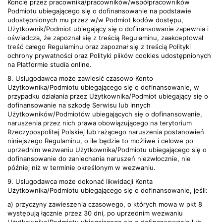
Koncie przez pracownika/pracowników/współpracowników
Podmiotu ubiegającego się o dofinansowanie na podstawie
udostępnionych mu przez w/w Podmiot kodów dostępu,
Użytkownik/Podmiot ubiegający się o dofinansowanie zapewnia i
oświadcza, że zapoznał się z treścią Regulaminu, zaakceptował
treść całego Regulaminu oraz zapoznał się z treścią Polityki
ochrony prywatności oraz Polityki plików cookies udostępnionych
na Platformie studia online.
8. Usługodawca może zawiesić czasowo Konto
Użytkownika/Podmiotu ubiegającego się o dofinansowanie, w
przypadku działania przez Użytkownika/Podmiot ubiegający się o
dofinansowanie na szkodę Serwisu lub innych
Użytkowników/Podmiotów ubiegających się o dofinansowanie,
naruszenia przez nich prawa obowiązującego na terytorium
Rzeczypospolitej Polskiej lub rażącego naruszenia postanowień
niniejszego Regulaminu, o ile będzie to możliwe i celowe po
uprzednim wezwaniu Użytkownika/Podmiotu ubiegającego się o
dofinansowanie do zaniechania naruszeń niezwłocznie, nie
później niż w terminie określonym w wezwaniu.
9. Usługodawca może dokonać likwidacji Konta
Użytkownika/Podmiotu ubiegającego się o dofinansowanie, jeśli:
a) przyczyny zawieszenia czasowego, o których mowa w pkt 8
występują łącznie przez 30 dni, po uprzednim wezwaniu