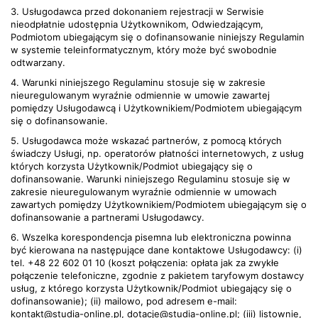
3. Usługodawca przed dokonaniem rejestracji w Serwisie
nieodpłatnie udostępnia Użytkownikom, Odwiedzającym,
Podmiotom ubiegającym się o dofinansowanie niniejszy Regulamin
w systemie teleinformatycznym, który może być swobodnie
odtwarzany.
4. Warunki niniejszego Regulaminu stosuje się w zakresie
nieuregulowanym wyraźnie odmiennie w umowie zawartej
pomiędzy Usługodawcą i Użytkownikiem/Podmiotem ubiegającym
się o dofinansowanie.
5. Usługodawca może wskazać partnerów, z pomocą których
świadczy Usługi, np. operatorów płatności internetowych, z usług
których korzysta Użytkownik/Podmiot ubiegający się o
dofinansowanie. Warunki niniejszego Regulaminu stosuje się w
zakresie nieuregulowanym wyraźnie odmiennie w umowach
zawartych pomiędzy Użytkownikiem/Podmiotem ubiegającym się o
dofinansowanie a partnerami Usługodawcy.
6. Wszelka korespondencja pisemna lub elektroniczna powinna
być kierowana na następujące dane kontaktowe Usługodawcy: (i)
tel. +48 22 602 01 10 (koszt połączenia: opłata jak za zwykłe
połączenie telefoniczne, zgodnie z pakietem taryfowym dostawcy
usług, z którego korzysta Użytkownik/Podmiot ubiegający się o
dofinansowanie); (ii) mailowo, pod adresem e-mail:
kontakt@studia-online.pl, dotacje@studia-online.pl; (iii) listownie,