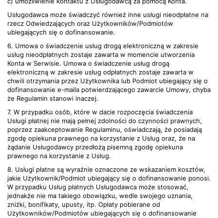
c) umożliwienie kontaktu z Usługodawcą za pomocą Konta.
Usługodawca może świadczyć również inne usługi nieodpłatne na
rzecz Odwiedzających oraz Użytkowników/Podmiotów
ubiegających się o dofinansowanie.
6. Umowa o świadczenie usług drogą elektroniczną w zakresie
usług nieodpłatnych zostaje zawarta w momencie utworzenia
Konta w Serwisie. Umowa o świadczenie usług drogą
elektroniczną w zakresie usług odpłatnych zostaje zawarta w
chwili otrzymania przez Użytkownika lub Podmiot ubiegający się o
dofinansowanie e-maila potwierdzającego zawarcie Umowy, chyba
że Regulamin stanowi inaczej.
7. W przypadku osób, które w dacie rozpoczęcia świadczenia
Usługi płatnej nie mają pełnej zdolności do czynności prawnych,
poprzez zaakceptowanie Regulaminu, oświadczają, że posiadają
zgodę opiekuna prawnego na korzystanie z Usług oraz, że na
żądanie Usługodawcy przedłożą pisemną zgodę opiekuna
prawnego na korzystanie z Usług.
8. Usługi płatne są wyraźnie oznaczone ze wskazaniem kosztów,
jakie Użytkownik/Podmiot ubiegający się o dofinansowanie ponosi.
W przypadku Usług płatnych Usługodawca może stosować,
jednakże nie ma takiego obowiązku, wedle swojego uznania,
zniżki, bonifikaty, upusty, itp. Opłaty pobierane od
Użytkowników/Podmiotów ubiegających się o dofinansowanie