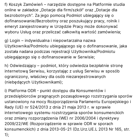
f) Koszyk Zamówień – narzędzie dostępne na Platformie studia
online w zakładce „Dotacje dla firm/szkół” oraz „Dotacje dla
bezrobotnych”. Za jego pomocą Podmiot ubiegający się o
dofinansowanie/Bezrobotny oraz poszukujący pracy, rolnik i
emeryt zarejestrowany w Urzędzie Pracy może dokonywać
wyboru Usług oraz przeliczać całkowitą wartość zamówienia;
g) Login – indywidualna i niepowtarzalna nazwa
Użytkownika/Podmiotu ubiegającego się o dofinansowanie, jaka
została nadana podczas rejestracji Użytkownika/Podmiotu
ubiegającego się o dofinansowanie w Serwisie;
h) Odwiedzający – podmiot, który odwiedza bezpłatnie stronę
internetową Serwisu, korzystając z usług Serwisu w sposób
ograniczony, właściwy dla osób niezarejestrowanych
(niebędących Użytkownikami);
i) Platforma ODR - punkt dostępu dla Konsumentów i
przedsiębiorców pragnących pozasądowego rozstrzygania sporów
ustanowiony na mocy Rozporządzenia Parlamentu Europejskiego i
Rady (UE) nr 524/2013 z dnia 21 maja 2013 r. w sprawie
internetowego systemu rozstrzygania sporów konsumenckich
oraz zmiany rozporządzenia (WE) nr 2006/2004 i dyrektywy
2009/22/WE (Rozporządzenie w sprawie ODR w sporach
konsumenckich) z dnia 2013-05-21 (Dz.Urz.UE.L 2013 Nr 165, str.
1);