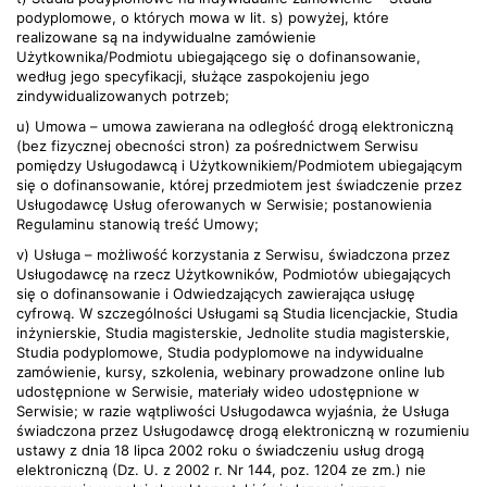
podyplomowe, o których mowa w lit. s) powyżej, które
realizowane są na indywidualne zamówienie
Użytkownika/Podmiotu ubiegającego się o dofinansowanie,
według jego specyfikacji, służące zaspokojeniu jego
zindywidualizowanych potrzeb;
u) Umowa – umowa zawierana na odległość drogą elektroniczną
(bez fizycznej obecności stron) za pośrednictwem Serwisu
pomiędzy Usługodawcą i Użytkownikiem/Podmiotem ubiegającym
się o dofinansowanie, której przedmiotem jest świadczenie przez
Usługodawcę Usług oferowanych w Serwisie; postanowienia
Regulaminu stanowią treść Umowy;
v) Usługa – możliwość korzystania z Serwisu, świadczona przez
Usługodawcę na rzecz Użytkowników, Podmiotów ubiegających
się o dofinansowanie i Odwiedzających zawierająca usługę
cyfrową. W szczególności Usługami są Studia licencjackie, Studia
inżynierskie, Studia magisterskie, Jednolite studia magisterskie,
Studia podyplomowe, Studia podyplomowe na indywidualne
zamówienie, kursy, szkolenia, webinary prowadzone online lub
udostępnione w Serwisie, materiały wideo udostępnione w
Serwisie; w razie wątpliwości Usługodawca wyjaśnia, że Usługa
świadczona przez Usługodawcę drogą elektroniczną w rozumieniu
ustawy z dnia 18 lipca 2002 roku o świadczeniu usług drogą
elektroniczną (Dz. U. z 2002 r. Nr 144, poz. 1204 ze zm.) nie