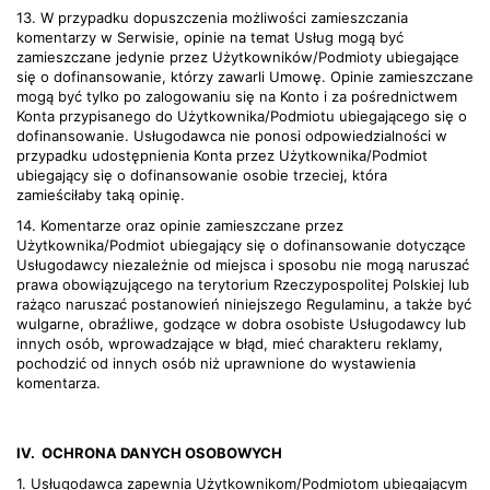
13. W przypadku dopuszczenia możliwości zamieszczania
komentarzy w Serwisie, opinie na temat Usług mogą być
zamieszczane jedynie przez Użytkowników/Podmioty ubiegające
się o dofinansowanie, którzy zawarli Umowę. Opinie zamieszczane
mogą być tylko po zalogowaniu się na Konto i za pośrednictwem
Konta przypisanego do Użytkownika/Podmiotu ubiegającego się o
dofinansowanie. Usługodawca nie ponosi odpowiedzialności w
przypadku udostępnienia Konta przez Użytkownika/Podmiot
ubiegający się o dofinansowanie osobie trzeciej, która
zamieściłaby taką opinię.
14. Komentarze oraz opinie zamieszczane przez
Użytkownika/Podmiot ubiegający się o dofinansowanie dotyczące
Usługodawcy niezależnie od miejsca i sposobu nie mogą naruszać
prawa obowiązującego na terytorium Rzeczypospolitej Polskiej lub
rażąco naruszać postanowień niniejszego Regulaminu, a także być
wulgarne, obraźliwe, godzące w dobra osobiste Usługodawcy lub
innych osób, wprowadzające w błąd, mieć charakteru reklamy,
pochodzić od innych osób niż uprawnione do wystawienia
komentarza.
IV.
OCHRONA DANYCH OSOBOWYCH
1. Usługodawca zapewnia Użytkownikom/Podmiotom ubiegającym