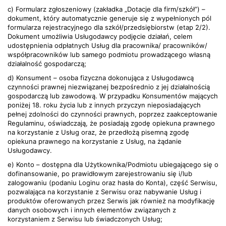
c) Formularz zgłoszeniowy (zakładka „Dotacje dla firm/szkół”) –
dokument, który automatycznie generuje się z wypełnionych pól
formularza rejestracyjnego dla szkół/przedsiębiorstw (etap 2/2).
Dokument umożliwia Usługodawcy podjęcie działań, celem
udostępnienia odpłatnych Usług dla pracownika/ pracowników/
współpracowników lub samego podmiotu prowadzącego własną
działalność gospodarczą;
d) Konsument – osoba fizyczna dokonująca z Usługodawcą
czynności prawnej niezwiązanej bezpośrednio z jej działalnością
gospodarczą lub zawodową. W przypadku Konsumentów mających
poniżej 18. roku życia lub z innych przyczyn nieposiadających
pełnej zdolności do czynności prawnych, poprzez zaakceptowanie
Regulaminu, oświadczają, że posiadają zgodę opiekuna prawnego
na korzystanie z Usług oraz, że przedłożą pisemną zgodę
opiekuna prawnego na korzystanie z Usług, na żądanie
Usługodawcy.
e) Konto – dostępna dla Użytkownika/Podmiotu ubiegającego się o
dofinansowanie, po prawidłowym zarejestrowaniu się i/lub
zalogowaniu (podaniu Loginu oraz hasła do Konta), część Serwisu,
pozwalająca na korzystanie z Serwisu oraz nabywanie Usług i
produktów oferowanych przez Serwis jak również na modyfikację
danych osobowych i innych elementów związanych z
korzystaniem z Serwisu lub świadczonych Usług;