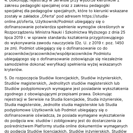
4. Dokonując rejestracji w Serwisie przy wyborze kierunków z
zakresu pedagogiki specjalnej oraz z zakresu pedagogiki
specjalnej dla pedagogów specjalnych, które to kierunki wskazane
zostały w zakładce „Oferta” pod adresem https://studia-
online.pl/oferta, Użytkownik/Podmiot ubiegający się o
dofinansowanie potwierdza spełnienie wymogów określonych w
Rozporządzeniu Ministra Nauki i Szkolnictwa Wyższego z dnia 25
lipca 2019 r. w sprawie standardu kształcenia przygotowującego
do wykonywania zawodu nauczyciela (Dz. U. z 2019 r. poz. 1450
ze zm). Podmiot ubiegający się o dofinansowanie co do
pracowników/pracowników/współpracowników Podmiotu
ubiegającego się o dofinansowanie zobowiązuje się niezależnie
samodzielnie dokonać weryfikacji spełnienia wyżej wskazanych
kryteriów.
5. Do rozpoczęcia Studiów licencjackich, Studiów inżynierskich,
Studiów magisterskich, Jednolitych studiów magisterskich lub
Studiów podyplomowych wymagane jest posiadanie wykształcenia
zgodnego z obowiązującymi przepisami prawa. Dokonując
rejestracji w Serwisie na Studia licencjackie, Studia inżynierskie,
Studia magisterskie, Jednolite studia magisterskie lub Studia
podyplomowe Użytkownik lub Podmiot ubiegający się o
dofinansowanie oświadcza, że posiada wymagane wykształcenie
do podjęcia ww. studiów i zobligowany jest do dostarczenia za
pośrednictwem Platformy studia online dokumentów wymaganych
do podjęcia Studiów licencjackich, Studiów inżynierskich, Studiów