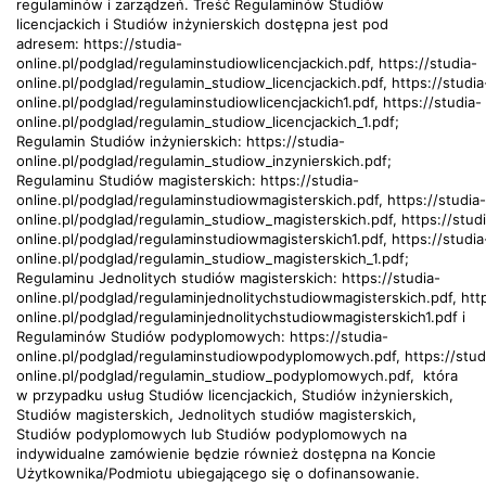
regulaminów i zarządzeń. Treść Regulaminów Studiów
licencjackich i Studiów inżynierskich dostępna jest pod
adresem:
https://studia-
online.pl/podglad/regulaminstudiowlicencjackich.pdf
,
https://studia-
online.pl/podglad/regulamin_studiow_licencjackich.pdf
,
https://studia
online.pl/podglad/regulaminstudiowlicencjackich1.pdf
,
https://studia-
online.pl/podglad/regulamin_studiow_licencjackich_1.pdf
;
Regulamin Studiów inżynierskich:
https://studia-
online.pl/podglad/regulamin_studiow_inzynierskich.pdf
;
Regulaminu Studiów magisterskich:
https://studia-
online.pl/podglad/regulaminstudiowmagisterskich.pdf
,
https://studia-
online.pl/podglad/regulamin_studiow_magisterskich.pdf
,
https://stud
online.pl/podglad/regulaminstudiowmagisterskich1.pdf
,
https://studia
online.pl/podglad/regulamin_studiow_magisterskich_1.pdf
;
Regulaminu Jednolitych studiów magisterskich:
https://studia-
online.pl/podglad/regulaminjednolitychstudiowmagisterskich.pdf
,
htt
online.pl/podglad/regulaminjednolitychstudiowmagisterskich1.pdf
i
Regulaminów Studiów podyplomowych:
https://studia-
online.pl/podglad/regulaminstudiowpodyplomowych.pdf
,
https://stud
online.pl/podglad/regulamin_studiow_podyplomowych.pdf
, która
w przypadku usług Studiów licencjackich, Studiów inżynierskich,
Studiów magisterskich, Jednolitych studiów magisterskich,
Studiów podyplomowych lub Studiów podyplomowych na
indywidualne zamówienie będzie również dostępna na Koncie
Użytkownika/Podmiotu ubiegającego się o dofinansowanie.