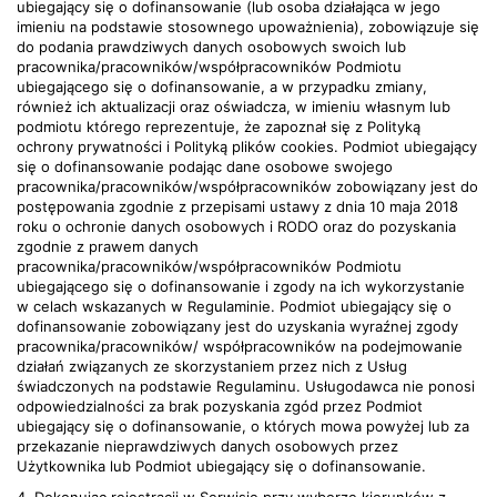
ubiegający się o dofinansowanie (lub osoba działająca w jego
imieniu na podstawie stosownego upoważnienia), zobowiązuje się
do podania prawdziwych danych osobowych swoich lub
pracownika/pracowników/współpracowników Podmiotu
ubiegającego się o dofinansowanie, a w przypadku zmiany,
również ich aktualizacji oraz oświadcza, w imieniu własnym lub
podmiotu którego reprezentuje, że zapoznał się z Polityką
ochrony prywatności i Polityką plików cookies. Podmiot ubiegający
się o dofinansowanie podając dane osobowe swojego
pracownika/pracowników/współpracowników zobowiązany jest do
postępowania zgodnie z przepisami ustawy z dnia 10 maja 2018
roku o ochronie danych osobowych i RODO oraz do pozyskania
zgodnie z prawem danych
pracownika/pracowników/współpracowników Podmiotu
ubiegającego się o dofinansowanie i zgody na ich wykorzystanie
w celach wskazanych w Regulaminie. Podmiot ubiegający się o
dofinansowanie zobowiązany jest do uzyskania wyraźnej zgody
pracownika/pracowników/ współpracowników na podejmowanie
działań związanych ze skorzystaniem przez nich z Usług
świadczonych na podstawie Regulaminu. Usługodawca nie ponosi
odpowiedzialności za brak pozyskania zgód przez Podmiot
ubiegający się o dofinansowanie, o których mowa powyżej lub za
przekazanie nieprawdziwych danych osobowych przez
Użytkownika lub Podmiot ubiegający się o dofinansowanie.