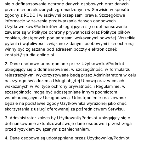
się o dofinansowanie ochronę danych osobowych oraz danych
przez nich przekazanych zgromadzonych w Serwisie w sposób
zgodny z RODO i właściwymi przepisami prawa. Szczegółowe
informacje w zakresie przetwarzania danych osobowych
Użytkowników/Podmiotów ubiegających się o dofinansowanie
zawarte są w Polityce ochrony prywatności oraz Polityce plików
cookies, dostępnych pod adresami wskazanymi powyżej. Wszelkie
pytania i wątpliwości związane z danymi osobowymi i ich ochroną
winny być zgłaszane pod adresem poczty elektronicznej:
kontakt@studia-online.pl.
2. Dane osobowe udostępnione przez Użytkownika/Podmiot
ubiegający się o dofinansowanie, w szczególności w formularzu
rejestracyjnym, wykorzystywane będą przez Administratora w celu
należytego świadczenia Usługi objętej Umową oraz w celach
wskazanych w Polityce ochrony prywatności i Regulaminie, w
szczególności mogą być udostępniane innym podmiotom
współpracującym z Usługodawcą. Udostępnienie realizowane
będzie na podstawie zgody Użytkownika wyrażonej jako chęć
skorzystania z usługi oferowanej za pośrednictwem Serwisu.
3. Administrator zaleca by Użytkownik/Podmiot ubiegający się o
dofinansowanie aktualizował swoje dane osobowe i przestrzega
przed ryzykiem związanym z zaniechaniem.
4. Dane osobowe są udostępniane przez Użytkownika/Podmiot