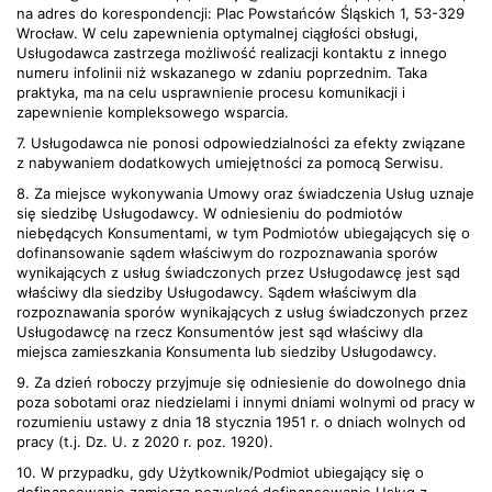
na adres do korespondencji: Plac Powstańców Śląskich 1, 53-329
Wrocław. W celu zapewnienia optymalnej ciągłości obsługi,
Usługodawca zastrzega możliwość realizacji kontaktu z innego
numeru infolinii niż wskazanego w zdaniu poprzednim. Taka
praktyka, ma na celu usprawnienie procesu komunikacji i
zapewnienie kompleksowego wsparcia.
7. Usługodawca nie ponosi odpowiedzialności za efekty związane
z nabywaniem dodatkowych umiejętności za pomocą Serwisu.
8. Za miejsce wykonywania Umowy oraz świadczenia Usług uznaje
się siedzibę Usługodawcy. W odniesieniu do podmiotów
niebędących Konsumentami, w tym Podmiotów ubiegających się o
dofinansowanie sądem właściwym do rozpoznawania sporów
wynikających z usług świadczonych przez Usługodawcę jest sąd
właściwy dla siedziby Usługodawcy. Sądem właściwym dla
rozpoznawania sporów wynikających z usług świadczonych przez
Usługodawcę na rzecz Konsumentów jest sąd właściwy dla
miejsca zamieszkania Konsumenta lub siedziby Usługodawcy.
9. Za dzień roboczy przyjmuje się odniesienie do dowolnego dnia
poza sobotami oraz niedzielami i innymi dniami wolnymi od pracy w
rozumieniu ustawy z dnia 18 stycznia 1951 r. o dniach wolnych od
pracy (t.j. Dz. U. z 2020 r. poz. 1920).
10. W przypadku, gdy Użytkownik/Podmiot ubiegający się o