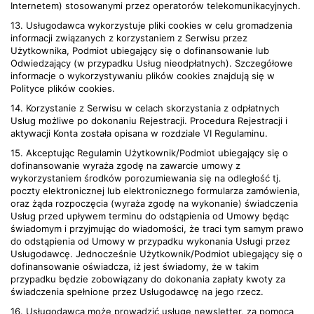
Internetem) stosowanymi przez operatorów telekomunikacyjnych.
13. Usługodawca wykorzystuje pliki cookies w celu gromadzenia
informacji związanych z korzystaniem z Serwisu przez
Użytkownika, Podmiot ubiegający się o dofinansowanie lub
Odwiedzający (w przypadku Usług nieodpłatnych). Szczegółowe
informacje o wykorzystywaniu plików cookies znajdują się w
Polityce plików cookies.
14. Korzystanie z Serwisu w celach skorzystania z odpłatnych
Usług możliwe po dokonaniu Rejestracji. Procedura Rejestracji i
aktywacji Konta została opisana w rozdziale VI Regulaminu.
15. Akceptując Regulamin Użytkownik/Podmiot ubiegający się o
dofinansowanie wyraża zgodę na zawarcie umowy z
wykorzystaniem środków porozumiewania się na odległość tj.
poczty elektronicznej lub elektronicznego formularza zamówienia,
oraz żąda rozpoczęcia (wyraża zgodę na wykonanie) świadczenia
Usług przed upływem terminu do odstąpienia od Umowy będąc
świadomym i przyjmując do wiadomości, że traci tym samym prawo
do odstąpienia od Umowy w przypadku wykonania Usługi przez
Usługodawcę. Jednocześnie Użytkownik/Podmiot ubiegający się o
dofinansowanie oświadcza, iż jest świadomy, że w takim
przypadku będzie zobowiązany do dokonania zapłaty kwoty za
świadczenia spełnione przez Usługodawcę na jego rzecz.
16. Usługodawca może prowadzić usługę newsletter, za pomocą