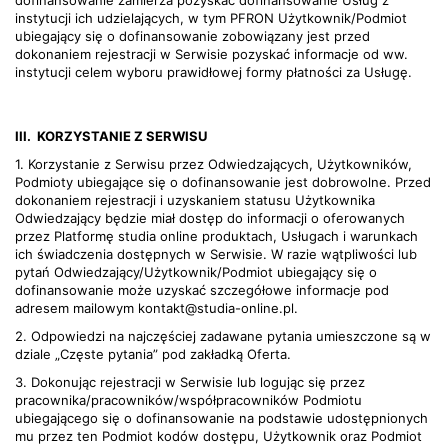
dofinansowanie zamierza pozyskać dofinansowanie Usług z
instytucji ich udzielających, w tym PFRON Użytkownik/Podmiot
ubiegający się o dofinansowanie zobowiązany jest przed
dokonaniem rejestracji w Serwisie pozyskać informacje od ww.
instytucji celem wyboru prawidłowej formy płatności za Usługę.
III.
KORZYSTANIE Z SERWISU
1. Korzystanie z Serwisu przez Odwiedzających, Użytkowników,
Podmioty ubiegające się o dofinansowanie jest dobrowolne. Przed
dokonaniem rejestracji i uzyskaniem statusu Użytkownika
Odwiedzający będzie miał dostęp do informacji o oferowanych
przez Platformę studia online produktach, Usługach i warunkach
ich świadczenia dostępnych w Serwisie. W razie wątpliwości lub
pytań Odwiedzający/Użytkownik/Podmiot ubiegający się o
dofinansowanie może uzyskać szczegółowe informacje pod
adresem mailowym kontakt@studia-online.pl.
2. Odpowiedzi na najczęściej zadawane pytania umieszczone są w
dziale „Częste pytania” pod zakładką Oferta.
3. Dokonując rejestracji w Serwisie lub logując się przez
pracownika/pracowników/współpracowników Podmiotu
ubiegającego się o dofinansowanie na podstawie udostępnionych
mu przez ten Podmiot kodów dostępu, Użytkownik oraz Podmiot