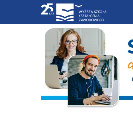
Blog
|
WSKZ
|
studia-
online.pl