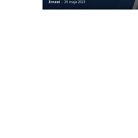
Ernest
-
29 maja 2023