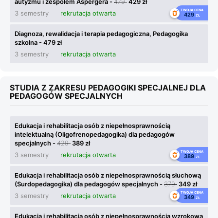
autyzmu i zespołem Aspergera -
479
429 zł
TWOJA CENA
3 semestry
rekrutacja otwarta
429
ZŁ
Diagnoza, rewalidacja i terapia pedagogiczna, Pedagogika
szkolna - 479 zł
3 semestry
rekrutacja otwarta
STUDIA Z ZAKRESU PEDAGOGIKI SPECJALNEJ DLA
PEDAGOGÓW SPECJALNYCH
Edukacja i rehabilitacja osób z niepełnosprawnością
intelektualną (Oligofrenopedagogika) dla pedagogów
specjalnych -
429
389 zł
TWOJA CENA
3 semestry
rekrutacja otwarta
389
ZŁ
Edukacja i rehabilitacja osób z niepełnosprawnością słuchową
(Surdopedagogika) dla pedagogów specjalnych -
379
349 zł
TWOJA CENA
3 semestry
rekrutacja otwarta
349
ZŁ
Edukacja i rehabilitacja osób z niepełnosprawnością wzrokową