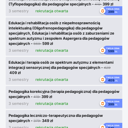
(Tyflopedagogika) dla pedagogów specjalnych -
419
399 zł
TWOJA CENA
3 semestry
rekrutacja otwarta
399
ZŁ
Edukacja i rehabilitacja osób z niepełnosprawnością
intelektualną (Oligofrenopedagogika) dla pedagogów
specjalnych, Edukacja i rehabilitacja osób z zaburzeniami ze
spektrum autyzmu i zespołem Aspergera dla pedagogów
specjalnych -
669
599 zł
TWOJA CENA
3 semestry
rekrutacja otwarta
599
ZŁ
Edukacja i terapia osób ze spektrum autyzmu z elementami
integracji sensorycznej dla pedagogów specjalnych -
429
409 zł
TWOJA CENA
3 semestry
rekrutacja otwarta
409
ZŁ
Pedagogika korekcyjna (terapia pedagogiczna) dla pedagogów
specjalnych -
419
399 zł
TWOJA CENA
3 semestry
rekrutacja otwarta
399
ZŁ
Pedagogika leczniczo-terapeutyczna dla pedagogów
specjalnych -
379
349 zł
TWOJA CENA
3 semestry
rekrutacja otwarta