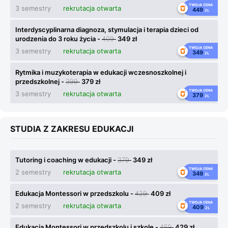
TWOJA CENA
3 semestry
rekrutacja otwarta
449
ZŁ
Interdyscyplinarna diagnoza, stymulacja i terapia dzieci od
urodzenia do 3 roku życia -
409
349 zł
TWOJA CENA
3 semestry
rekrutacja otwarta
349
ZŁ
Rytmika i muzykoterapia w edukacji wczesnoszkolnej i
przedszkolnej -
399
379 zł
TWOJA CENA
3 semestry
rekrutacja otwarta
379
ZŁ
STUDIA Z ZAKRESU EDUKACJI
Tutoring i coaching w edukacji -
379
349 zł
TWOJA CENA
2 semestry
rekrutacja otwarta
349
ZŁ
Edukacja Montessori w przedszkolu -
429
409 zł
TWOJA CENA
2 semestry
rekrutacja otwarta
409
ZŁ
Edukacja Montessori w przedszkolu i szkole -
459
429 zł