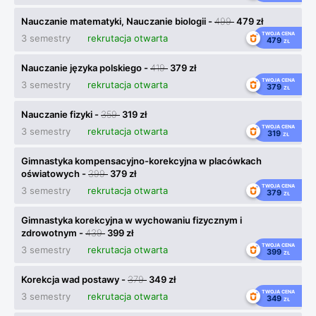
Nauczanie matematyki, Nauczanie biologii -
499
479 zł
TWOJA CENA
3 semestry
rekrutacja otwarta
479
ZŁ
Nauczanie języka polskiego -
419
379 zł
TWOJA CENA
3 semestry
rekrutacja otwarta
379
ZŁ
Nauczanie fizyki -
359
319 zł
TWOJA CENA
3 semestry
rekrutacja otwarta
319
ZŁ
Gimnastyka kompensacyjno-korekcyjna w placówkach
oświatowych -
399
379 zł
TWOJA CENA
3 semestry
rekrutacja otwarta
379
ZŁ
Gimnastyka korekcyjna w wychowaniu fizycznym i
zdrowotnym -
439
399 zł
TWOJA CENA
3 semestry
rekrutacja otwarta
399
ZŁ
Korekcja wad postawy -
379
349 zł
TWOJA CENA
3 semestry
rekrutacja otwarta
349
ZŁ