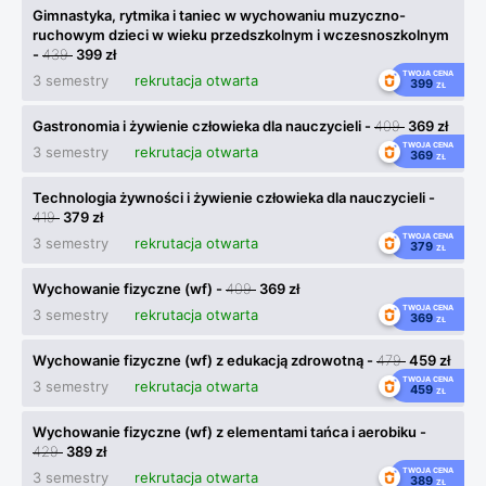
Gimnastyka, rytmika i taniec w wychowaniu muzyczno-
ruchowym dzieci w wieku przedszkolnym i wczesnoszkolnym
-
439
399 zł
TWOJA CENA
3 semestry
rekrutacja otwarta
399
ZŁ
Gastronomia i żywienie człowieka dla nauczycieli -
409
369 zł
TWOJA CENA
3 semestry
rekrutacja otwarta
369
ZŁ
Technologia żywności i żywienie człowieka dla nauczycieli -
419
379 zł
TWOJA CENA
3 semestry
rekrutacja otwarta
379
ZŁ
Wychowanie fizyczne (wf) -
409
369 zł
TWOJA CENA
3 semestry
rekrutacja otwarta
369
ZŁ
Wychowanie fizyczne (wf) z edukacją zdrowotną -
479
459 zł
TWOJA CENA
3 semestry
rekrutacja otwarta
459
ZŁ
Wychowanie fizyczne (wf) z elementami tańca i aerobiku -
429
389 zł
TWOJA CENA
3 semestry
rekrutacja otwarta
389
ZŁ