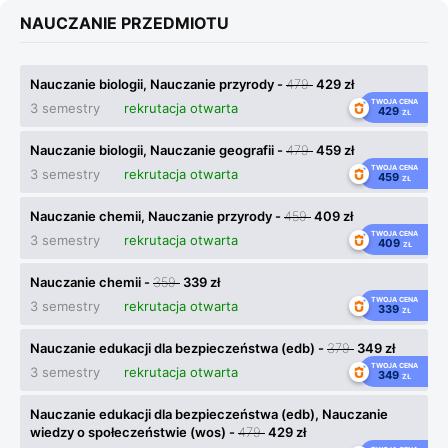
NAUCZANIE PRZEDMIOTU
Nauczanie biologii, Nauczanie przyrody -
479
429 zł
TWOJA CENA
3 semestry
rekrutacja otwarta
429
ZŁ
Nauczanie biologii, Nauczanie geografii -
479
459 zł
TWOJA CENA
3 semestry
rekrutacja otwarta
459
ZŁ
Nauczanie chemii, Nauczanie przyrody -
459
409 zł
TWOJA CENA
3 semestry
rekrutacja otwarta
409
ZŁ
Nauczanie chemii -
359
339 zł
TWOJA CENA
3 semestry
rekrutacja otwarta
339
ZŁ
Nauczanie edukacji dla bezpieczeństwa (edb) -
379
349 zł
TWOJA CENA
3 semestry
rekrutacja otwarta
349
ZŁ
Nauczanie edukacji dla bezpieczeństwa (edb), Nauczanie
wiedzy o społeczeństwie (wos) -
479
429 zł