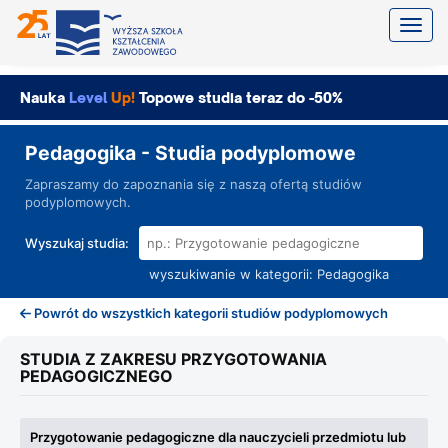
Toggl
Nauka
Level
Up!
Topowe studia teraz do -50%
Pedagogika - Studia podyplomowe
Zapraszamy do zapoznania się z naszą ofertą studiów
podyplomowych.
Wyszukaj studia:
wyszukiwanie w kategorii:
Pedagogika
Powrót do wszystkich kategorii studiów podyplomowych
STUDIA Z ZAKRESU PRZYGOTOWANIA
PEDAGOGICZNEGO
Przygotowanie pedagogiczne dla nauczycieli przedmiotu lub