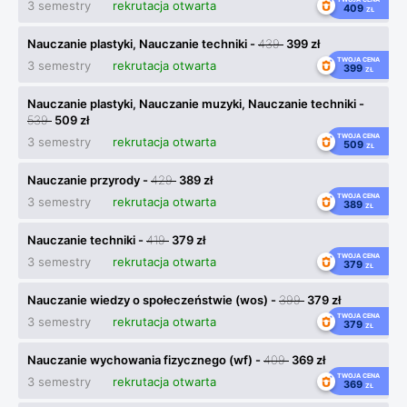
3 semestry
rekrutacja otwarta
409
ZŁ
Nauczanie plastyki, Nauczanie techniki -
439
399 zł
TWOJA CENA
3 semestry
rekrutacja otwarta
399
ZŁ
Nauczanie plastyki, Nauczanie muzyki, Nauczanie techniki -
539
509 zł
TWOJA CENA
3 semestry
rekrutacja otwarta
509
ZŁ
Nauczanie przyrody -
429
389 zł
TWOJA CENA
3 semestry
rekrutacja otwarta
389
ZŁ
Nauczanie techniki -
419
379 zł
TWOJA CENA
3 semestry
rekrutacja otwarta
379
ZŁ
Nauczanie wiedzy o społeczeństwie (wos) -
399
379 zł
TWOJA CENA
3 semestry
rekrutacja otwarta
379
ZŁ
Nauczanie wychowania fizycznego (wf) -
409
369 zł
TWOJA CENA
3 semestry
rekrutacja otwarta
369
ZŁ