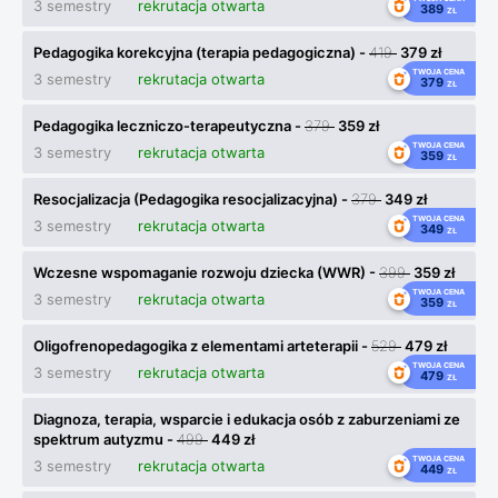
3 semestry
rekrutacja otwarta
389
ZŁ
Pedagogika korekcyjna (terapia pedagogiczna) -
419
379 zł
TWOJA CENA
3 semestry
rekrutacja otwarta
379
ZŁ
Pedagogika leczniczo-terapeutyczna -
379
359 zł
TWOJA CENA
3 semestry
rekrutacja otwarta
359
ZŁ
Resocjalizacja (Pedagogika resocjalizacyjna) -
379
349 zł
TWOJA CENA
3 semestry
rekrutacja otwarta
349
ZŁ
Wczesne wspomaganie rozwoju dziecka (WWR) -
399
359 zł
TWOJA CENA
3 semestry
rekrutacja otwarta
359
ZŁ
Oligofrenopedagogika z elementami arteterapii -
529
479 zł
TWOJA CENA
3 semestry
rekrutacja otwarta
479
ZŁ
Diagnoza, terapia, wsparcie i edukacja osób z zaburzeniami ze
spektrum autyzmu -
499
449 zł
TWOJA CENA
3 semestry
rekrutacja otwarta
449
ZŁ