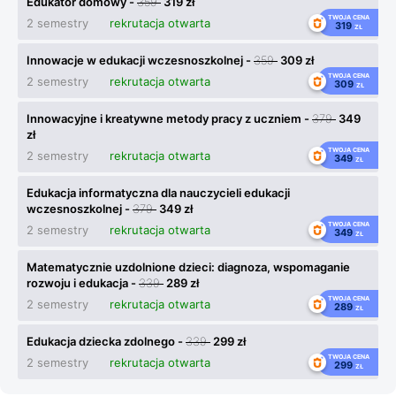
Edukator domowy -
359
319 zł
TWOJA CENA
2 semestry
rekrutacja otwarta
319
ZŁ
Innowacje w edukacji wczesnoszkolnej -
359
309 zł
TWOJA CENA
2 semestry
rekrutacja otwarta
309
ZŁ
Innowacyjne i kreatywne metody pracy z uczniem -
379
349
zł
TWOJA CENA
2 semestry
rekrutacja otwarta
349
ZŁ
Edukacja informatyczna dla nauczycieli edukacji
wczesnoszkolnej -
379
349 zł
TWOJA CENA
2 semestry
rekrutacja otwarta
349
ZŁ
Matematycznie uzdolnione dzieci: diagnoza, wspomaganie
rozwoju i edukacja -
339
289 zł
TWOJA CENA
2 semestry
rekrutacja otwarta
289
ZŁ
Edukacja dziecka zdolnego -
339
299 zł
TWOJA CENA
2 semestry
rekrutacja otwarta
299
ZŁ