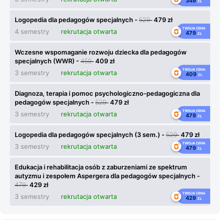
349
ZŁ
Logopedia dla pedagogów specjalnych -
529
479 zł
TWOJA CENA
4 semestry
rekrutacja otwarta
479
ZŁ
Wczesne wspomaganie rozwoju dziecka dla pedagogów
specjalnych (WWR) -
459
409 zł
TWOJA CENA
3 semestry
rekrutacja otwarta
409
ZŁ
Diagnoza, terapia i pomoc psychologiczno-pedagogiczna dla
pedagogów specjalnych -
529
479 zł
TWOJA CENA
3 semestry
rekrutacja otwarta
479
ZŁ
Logopedia dla pedagogów specjalnych (3 sem.) -
529
479 zł
TWOJA CENA
3 semestry
rekrutacja otwarta
479
ZŁ
Edukacja i rehabilitacja osób z zaburzeniami ze spektrum
autyzmu i zespołem Aspergera dla pedagogów specjalnych -
479
429 zł
TWOJA CENA
3 semestry
rekrutacja otwarta
429
ZŁ