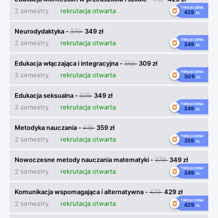
TWOJA CENA
2 semestry
rekrutacja otwarta
429
ZŁ
Neurodydaktyka -
379
349 zł
TWOJA CENA
2 semestry
rekrutacja otwarta
349
ZŁ
Edukacja włączająca i integracyjna -
359
309 zł
TWOJA CENA
3 semestry
rekrutacja otwarta
309
ZŁ
Edukacja seksualna -
379
349 zł
TWOJA CENA
2 semestry
rekrutacja otwarta
349
ZŁ
Metodyka nauczania -
419
359 zł
TWOJA CENA
2 semestry
rekrutacja otwarta
359
ZŁ
Nowoczesne metody nauczania matematyki -
379
349 zł
TWOJA CENA
2 semestry
rekrutacja otwarta
349
ZŁ
Komunikacja wspomagająca i alternatywna -
479
429 zł
TWOJA CENA
2 semestry
rekrutacja otwarta
429
ZŁ