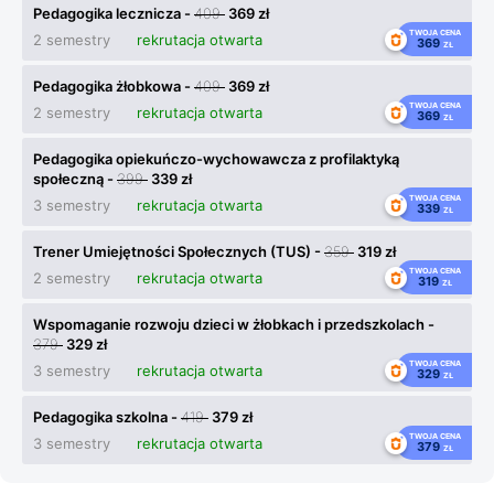
Pedagogika lecznicza -
409
369 zł
TWOJA CENA
2 semestry
rekrutacja otwarta
369
ZŁ
Pedagogika żłobkowa -
409
369 zł
TWOJA CENA
2 semestry
rekrutacja otwarta
369
ZŁ
Pedagogika opiekuńczo-wychowawcza z profilaktyką
społeczną -
399
339 zł
TWOJA CENA
3 semestry
rekrutacja otwarta
339
ZŁ
Trener Umiejętności Społecznych (TUS) -
359
319 zł
TWOJA CENA
2 semestry
rekrutacja otwarta
319
ZŁ
Wspomaganie rozwoju dzieci w żłobkach i przedszkolach -
379
329 zł
TWOJA CENA
3 semestry
rekrutacja otwarta
329
ZŁ
Pedagogika szkolna -
419
379 zł
TWOJA CENA
3 semestry
rekrutacja otwarta
379
ZŁ