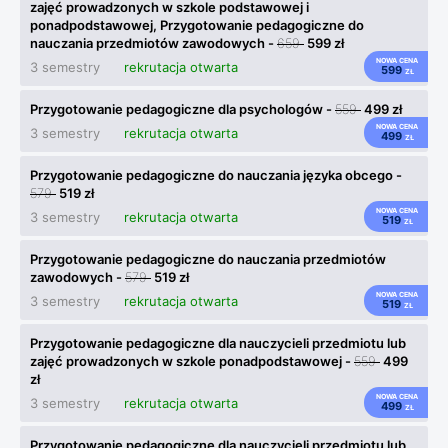
zajęć prowadzonych w szkole podstawowej i
ponadpodstawowej, Przygotowanie pedagogiczne do
nauczania przedmiotów zawodowych -
659
599 zł
NOWA CENA
3 semestry
rekrutacja otwarta
599
ZŁ
Przygotowanie pedagogiczne dla psychologów -
559
499 zł
NOWA CENA
3 semestry
rekrutacja otwarta
499
ZŁ
Przygotowanie pedagogiczne do nauczania języka obcego -
579
519 zł
NOWA CENA
3 semestry
rekrutacja otwarta
519
ZŁ
Przygotowanie pedagogiczne do nauczania przedmiotów
zawodowych -
579
519 zł
NOWA CENA
3 semestry
rekrutacja otwarta
519
ZŁ
Przygotowanie pedagogiczne dla nauczycieli przedmiotu lub
zajęć prowadzonych w szkole ponadpodstawowej -
559
499
zł
NOWA CENA
3 semestry
rekrutacja otwarta
499
ZŁ
Przygotowanie pedagogiczne dla nauczycieli przedmiotu lub