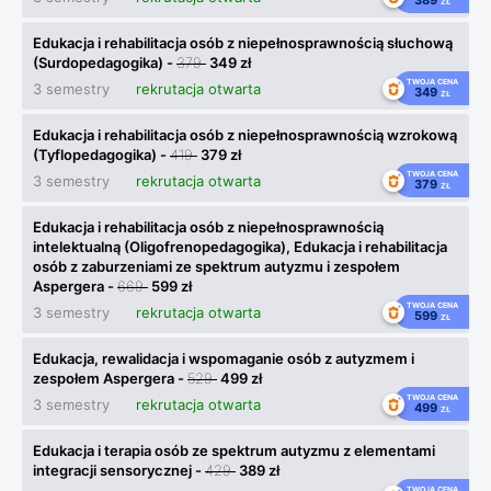
389
ZŁ
Edukacja i rehabilitacja osób z niepełnosprawnością słuchową
(Surdopedagogika) -
379
349 zł
TWOJA CENA
3 semestry
rekrutacja otwarta
349
ZŁ
Edukacja i rehabilitacja osób z niepełnosprawnością wzrokową
(Tyflopedagogika) -
419
379 zł
TWOJA CENA
3 semestry
rekrutacja otwarta
379
ZŁ
Edukacja i rehabilitacja osób z niepełnosprawnością
intelektualną (Oligofrenopedagogika), Edukacja i rehabilitacja
osób z zaburzeniami ze spektrum autyzmu i zespołem
Aspergera -
669
599 zł
TWOJA CENA
3 semestry
rekrutacja otwarta
599
ZŁ
Edukacja, rewalidacja i wspomaganie osób z autyzmem i
zespołem Aspergera -
529
499 zł
TWOJA CENA
3 semestry
rekrutacja otwarta
499
ZŁ
Edukacja i terapia osób ze spektrum autyzmu z elementami
integracji sensorycznej -
429
389 zł
TWOJA CENA