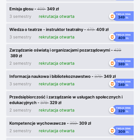
Emisja głosu -
409
349 zł
TWOJA CENA
3 semestry
rekrutacja otwarta
349
ZŁ
Wiedza o teatrze - instruktor teatralny -
479
409 zł
TWOJA CENA
3 semestry
rekrutacja otwarta
409
ZŁ
Zarządzanie oświatą i organizacjami pozarządowymi -
429
389 zł
TWOJA CENA
2 semestry
rekrutacja otwarta
389
ZŁ
Informacja naukowa i bibliotekoznawstwo -
379
349 zł
TWOJA CENA
3 semestry
rekrutacja otwarta
349
ZŁ
Przedsiębiorczość i zarządzanie w usługach społecznych i
edukacyjnych -
379
329 zł
TWOJA CENA
2 semestry
rekrutacja otwarta
329
ZŁ
Kompetencje wychowawcze -
359
309 zł
TWOJA CENA
2 semestry
rekrutacja otwarta
309
ZŁ