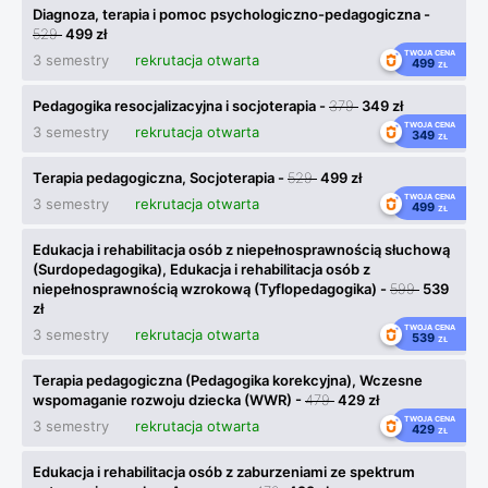
Diagnoza, terapia i pomoc psychologiczno-pedagogiczna -
529
499 zł
TWOJA CENA
3 semestry
rekrutacja otwarta
499
ZŁ
Pedagogika resocjalizacyjna i socjoterapia -
379
349 zł
TWOJA CENA
3 semestry
rekrutacja otwarta
349
ZŁ
Terapia pedagogiczna, Socjoterapia -
529
499 zł
TWOJA CENA
3 semestry
rekrutacja otwarta
499
ZŁ
Edukacja i rehabilitacja osób z niepełnosprawnością słuchową
(Surdopedagogika), Edukacja i rehabilitacja osób z
niepełnosprawnością wzrokową (Tyflopedagogika) -
599
539
zł
TWOJA CENA
3 semestry
rekrutacja otwarta
539
ZŁ
Terapia pedagogiczna (Pedagogika korekcyjna), Wczesne
wspomaganie rozwoju dziecka (WWR) -
479
429 zł
TWOJA CENA
3 semestry
rekrutacja otwarta
429
ZŁ
Edukacja i rehabilitacja osób z zaburzeniami ze spektrum