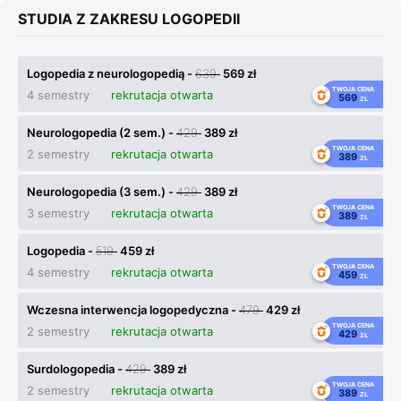
STUDIA Z ZAKRESU LOGOPEDII
Logopedia z neurologopedią -
639
569 zł
TWOJA CENA
4 semestry
rekrutacja otwarta
569
ZŁ
Neurologopedia (2 sem.) -
429
389 zł
TWOJA CENA
2 semestry
rekrutacja otwarta
389
ZŁ
Neurologopedia (3 sem.) -
429
389 zł
TWOJA CENA
3 semestry
rekrutacja otwarta
389
ZŁ
Logopedia -
519
459 zł
TWOJA CENA
4 semestry
rekrutacja otwarta
459
ZŁ
Wczesna interwencja logopedyczna -
479
429 zł
TWOJA CENA
2 semestry
rekrutacja otwarta
429
ZŁ
Surdologopedia -
429
389 zł
TWOJA CENA
2 semestry
rekrutacja otwarta
389
ZŁ