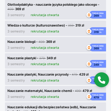
Glottodydaktyka - nauczanie języka polskiego jako obcego -
409
369 zł
TWOJA CENA
3 semestry
rekrutacja otwarta
369
ZŁ
Wiedza o kulturze (kulturoznawstwo) -
359
319 zł
TWOJA CENA
3 semestry
rekrutacja otwarta
319
ZŁ
Nauczanie biologii -
409
369 zł
TWOJA CENA
3 semestry
rekrutacja otwarta
369
ZŁ
Nauczanie plastyki -
379
349 zł
TWOJA CENA
3 semestry
rekrutacja otwarta
349
ZŁ
Nauczanie plastyki, Nauczanie przyrody -
479
429 zł
TWOJA CENA
3 semestry
rekrutacja otwarta
429
ZŁ
Nauczanie matematyki, Nauczanie chemii -
499
479 zł
TWOJA CENA
3 semestry
rekrutacja otwarta
479
ZŁ
Nauczanie edukacji dla bezpieczeństwa (edb), Nauczanie