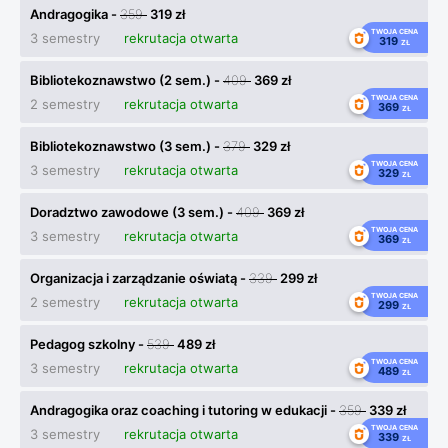
Andragogika -
359
319 zł
TWOJA CENA
3 semestry
rekrutacja otwarta
319
ZŁ
Bibliotekoznawstwo (2 sem.) -
409
369 zł
TWOJA CENA
2 semestry
rekrutacja otwarta
369
ZŁ
Bibliotekoznawstwo (3 sem.) -
379
329 zł
TWOJA CENA
3 semestry
rekrutacja otwarta
329
ZŁ
Doradztwo zawodowe (3 sem.) -
409
369 zł
TWOJA CENA
3 semestry
rekrutacja otwarta
369
ZŁ
Organizacja i zarządzanie oświatą -
339
299 zł
TWOJA CENA
2 semestry
rekrutacja otwarta
299
ZŁ
Pedagog szkolny -
539
489 zł
TWOJA CENA
3 semestry
rekrutacja otwarta
489
ZŁ
Andragogika oraz coaching i tutoring w edukacji -
359
339 zł
TWOJA CENA
3 semestry
rekrutacja otwarta
339
ZŁ