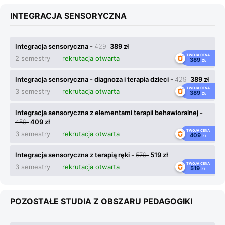
INTEGRACJA SENSORYCZNA
Integracja sensoryczna -
429
389 zł
TWOJA CENA
2 semestry
rekrutacja otwarta
389
ZŁ
Integracja sensoryczna - diagnoza i terapia dzieci -
429
389 zł
TWOJA CENA
3 semestry
rekrutacja otwarta
389
ZŁ
Integracja sensoryczna z elementami terapii behawioralnej -
459
409 zł
TWOJA CENA
3 semestry
rekrutacja otwarta
409
ZŁ
Integracja sensoryczna z terapią ręki -
579
519 zł
TWOJA CENA
3 semestry
rekrutacja otwarta
519
ZŁ
POZOSTAŁE STUDIA Z OBSZARU PEDAGOGIKI