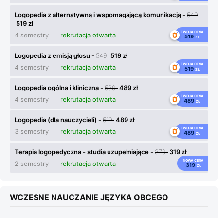
Logopedia z alternatywną i wspomagającą komunikacją -
549
519 zł
TWOJA CENA
4 semestry
rekrutacja otwarta
519
ZŁ
Logopedia z emisją głosu -
549
519 zł
TWOJA CENA
4 semestry
rekrutacja otwarta
519
ZŁ
Logopedia ogólna i kliniczna -
539
489 zł
TWOJA CENA
4 semestry
rekrutacja otwarta
489
ZŁ
Logopedia (dla nauczycieli) -
519
489 zł
TWOJA CENA
3 semestry
rekrutacja otwarta
489
ZŁ
Terapia logopedyczna - studia uzupełniające -
379
319 zł
NOWA CENA
2 semestry
rekrutacja otwarta
319
ZŁ
WCZESNE NAUCZANIE JĘZYKA OBCEGO