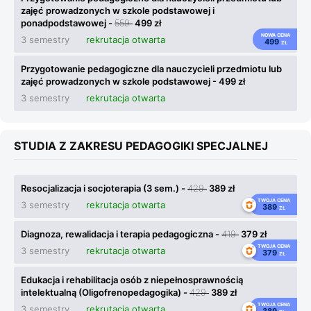
zajęć prowadzonych w szkole podstawowej i
ponadpodstawowej -
559
499 zł
NOWA CENA
3 semestry
rekrutacja otwarta
499
ZŁ
Przygotowanie pedagogiczne dla nauczycieli przedmiotu lub
zajęć prowadzonych w szkole podstawowej - 499 zł
3 semestry
rekrutacja otwarta
STUDIA Z ZAKRESU PEDAGOGIKI SPECJALNEJ
Resocjalizacja i socjoterapia (3 sem.) -
429
389 zł
TWOJA CENA
3 semestry
rekrutacja otwarta
389
ZŁ
Diagnoza, rewalidacja i terapia pedagogiczna -
419
379 zł
TWOJA CENA
3 semestry
rekrutacja otwarta
379
ZŁ
Edukacja i rehabilitacja osób z niepełnosprawnością
intelektualną (Oligofrenopedagogika) -
429
389 zł
TWOJA CENA
3 semestry
rekrutacja otwarta