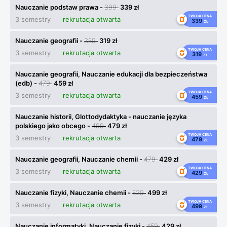
Nauczanie podstaw prawa -
399
339 zł
TWOJA CENA
3 semestry
rekrutacja otwarta
339
ZŁ
Nauczanie geografii -
359
319 zł
TWOJA CENA
3 semestry
rekrutacja otwarta
319
ZŁ
Nauczanie geografii, Nauczanie edukacji dla bezpieczeństwa
(edb) -
479
459 zł
TWOJA CENA
3 semestry
rekrutacja otwarta
459
ZŁ
Nauczanie historii, Glottodydaktyka - nauczanie języka
polskiego jako obcego -
499
479 zł
TWOJA CENA
3 semestry
rekrutacja otwarta
479
ZŁ
Nauczanie geografii, Nauczanie chemii -
479
429 zł
TWOJA CENA
3 semestry
rekrutacja otwarta
429
ZŁ
Nauczanie fizyki, Nauczanie chemii -
529
499 zł
TWOJA CENA
3 semestry
rekrutacja otwarta
499
ZŁ
Nauczanie informatyki, Nauczanie fizyki -
459
429 zł