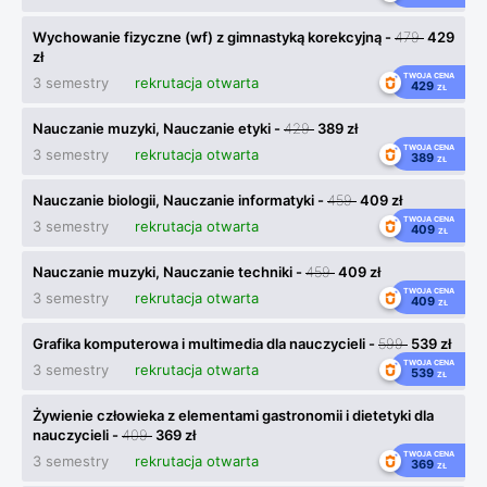
Wychowanie fizyczne (wf) z gimnastyką korekcyjną -
479
429
zł
TWOJA CENA
3 semestry
rekrutacja otwarta
429
ZŁ
Nauczanie muzyki, Nauczanie etyki -
429
389 zł
TWOJA CENA
3 semestry
rekrutacja otwarta
389
ZŁ
Nauczanie biologii, Nauczanie informatyki -
459
409 zł
TWOJA CENA
3 semestry
rekrutacja otwarta
409
ZŁ
Nauczanie muzyki, Nauczanie techniki -
459
409 zł
TWOJA CENA
3 semestry
rekrutacja otwarta
409
ZŁ
Grafika komputerowa i multimedia dla nauczycieli -
599
539 zł
TWOJA CENA
3 semestry
rekrutacja otwarta
539
ZŁ
Żywienie człowieka z elementami gastronomii i dietetyki dla
nauczycieli -
409
369 zł
TWOJA CENA
3 semestry
rekrutacja otwarta
369
ZŁ