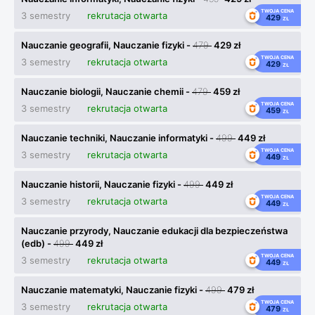
TWOJA CENA
3 semestry
rekrutacja otwarta
429
ZŁ
Nauczanie geografii, Nauczanie fizyki -
479
429 zł
TWOJA CENA
3 semestry
rekrutacja otwarta
429
ZŁ
Nauczanie biologii, Nauczanie chemii -
479
459 zł
TWOJA CENA
3 semestry
rekrutacja otwarta
459
ZŁ
Nauczanie techniki, Nauczanie informatyki -
499
449 zł
TWOJA CENA
3 semestry
rekrutacja otwarta
449
ZŁ
Nauczanie historii, Nauczanie fizyki -
499
449 zł
TWOJA CENA
3 semestry
rekrutacja otwarta
449
ZŁ
Nauczanie przyrody, Nauczanie edukacji dla bezpieczeństwa
(edb) -
499
449 zł
TWOJA CENA
3 semestry
rekrutacja otwarta
449
ZŁ
Nauczanie matematyki, Nauczanie fizyki -
499
479 zł
TWOJA CENA
3 semestry
rekrutacja otwarta
479
ZŁ