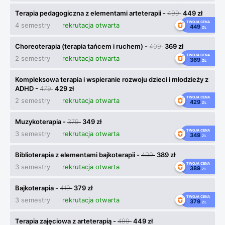
Terapia pedagogiczna z elementami arteterapii -
499
449 zł
TWOJA CENA
4 semestry
rekrutacja otwarta
449
ZŁ
Choreoterapia (terapia tańcem i ruchem) -
409
369 zł
TWOJA CENA
2 semestry
rekrutacja otwarta
369
ZŁ
Kompleksowa terapia i wspieranie rozwoju dzieci i młodzieży z
ADHD -
479
429 zł
TWOJA CENA
2 semestry
rekrutacja otwarta
429
ZŁ
Muzykoterapia -
379
349 zł
TWOJA CENA
3 semestry
rekrutacja otwarta
349
ZŁ
Biblioterapia z elementami bajkoterapii -
409
389 zł
TWOJA CENA
3 semestry
rekrutacja otwarta
389
ZŁ
Bajkoterapia -
419
379 zł
TWOJA CENA
3 semestry
rekrutacja otwarta
379
ZŁ
Terapia zajęciowa z arteterapią -
499
449 zł