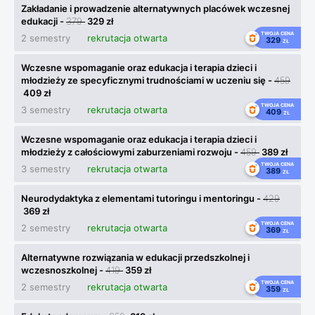
Zakładanie i prowadzenie alternatywnych placówek wczesnej
edukacji -
379
329 zł
TWOJA CENA
2 semestry
rekrutacja otwarta
329
ZŁ
Wczesne wspomaganie oraz edukacja i terapia dzieci i
młodzieży ze specyficznymi trudnościami w uczeniu się -
459
409 zł
TWOJA CENA
3 semestry
rekrutacja otwarta
409
ZŁ
Wczesne wspomaganie oraz edukacja i terapia dzieci i
młodzieży z całościowymi zaburzeniami rozwoju -
459
389 zł
TWOJA CENA
3 semestry
rekrutacja otwarta
389
ZŁ
Neurodydaktyka z elementami tutoringu i mentoringu -
429
369 zł
TWOJA CENA
2 semestry
rekrutacja otwarta
369
ZŁ
Alternatywne rozwiązania w edukacji przedszkolnej i
wczesnoszkolnej -
419
359 zł
TWOJA CENA
2 semestry
rekrutacja otwarta
359
ZŁ