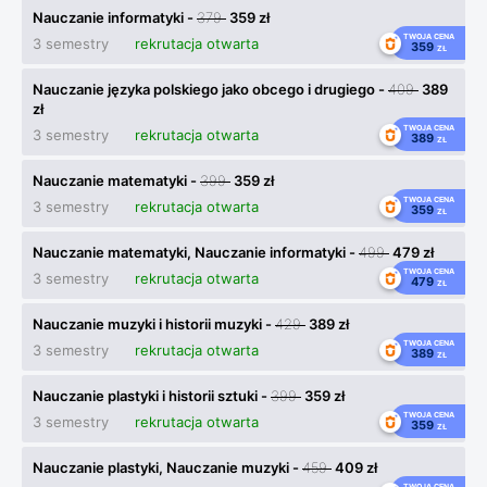
Nauczanie informatyki -
379
359 zł
TWOJA CENA
3 semestry
rekrutacja otwarta
359
ZŁ
Nauczanie języka polskiego jako obcego i drugiego -
409
389
zł
TWOJA CENA
3 semestry
rekrutacja otwarta
389
ZŁ
Nauczanie matematyki -
399
359 zł
TWOJA CENA
3 semestry
rekrutacja otwarta
359
ZŁ
Nauczanie matematyki, Nauczanie informatyki -
499
479 zł
TWOJA CENA
3 semestry
rekrutacja otwarta
479
ZŁ
Nauczanie muzyki i historii muzyki -
429
389 zł
TWOJA CENA
3 semestry
rekrutacja otwarta
389
ZŁ
Nauczanie plastyki i historii sztuki -
399
359 zł
TWOJA CENA
3 semestry
rekrutacja otwarta
359
ZŁ
Nauczanie plastyki, Nauczanie muzyki -
459
409 zł
TWOJA CENA