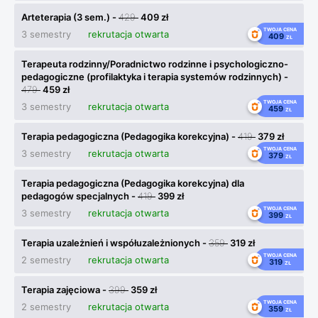
Arteterapia (3 sem.) -
429
409 zł
TWOJA CENA
3 semestry
rekrutacja otwarta
409
ZŁ
Terapeuta rodzinny/Poradnictwo rodzinne i psychologiczno-
pedagogiczne (profilaktyka i terapia systemów rodzinnych) -
479
459 zł
TWOJA CENA
3 semestry
rekrutacja otwarta
459
ZŁ
Terapia pedagogiczna (Pedagogika korekcyjna) -
419
379 zł
TWOJA CENA
3 semestry
rekrutacja otwarta
379
ZŁ
Terapia pedagogiczna (Pedagogika korekcyjna) dla
pedagogów specjalnych -
419
399 zł
TWOJA CENA
3 semestry
rekrutacja otwarta
399
ZŁ
Terapia uzależnień i współuzależnionych -
359
319 zł
TWOJA CENA
2 semestry
rekrutacja otwarta
319
ZŁ
Terapia zajęciowa -
399
359 zł
TWOJA CENA
2 semestry
rekrutacja otwarta
359
ZŁ