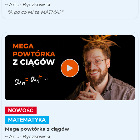
~ Artur Byczkowski
"A po co MI ta MATMA?"
NOWOŚĆ
MATEMATYKA
Mega powtórka z ciągów
~ Artur Byczkowski