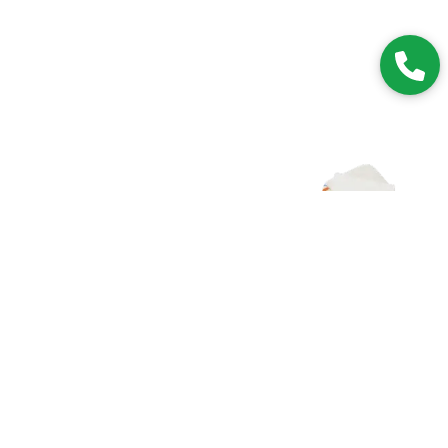
Zapisz się do NEWSLETTERA
Dołączając do grona subskrybentów, będziesz na bieżąco z
nowościami i promocjami.