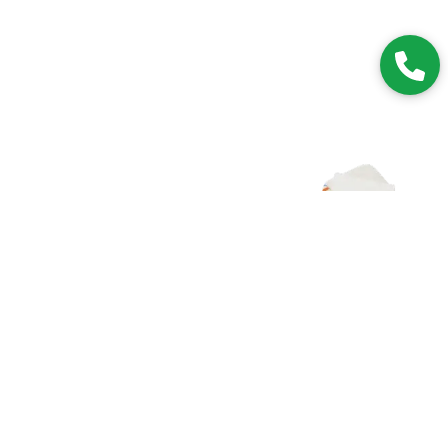
Zapisz się do NEWSLETTERA
Dołączając do grona subskrybentów, będziesz na bieżąco z
nowościami i promocjami.