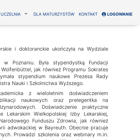
UCZELNIA
DLA MATURZYSTÓW
KONTAKT
LOGOWANIE
rskie i doktoranckie ukończyła na Wydziale
 w Poznaniu. Była stypendystką Fundacji
 Wolfenbüttel, jak również Programu Sokrates
rzymała stypendium naukowe Prezesa Rady
stra Nauki i Szkolnictwa Wyższego.
ademicka z wieloletnim doświadczeniem
blikacji naukowych oraz prelegentka na
dzynarodowych. Doświadczenie praktyczne
Lekarskim Wielkopolskiej Izby Lekarskiej,
Narodowego Funduszu Zdrowia, jak również
rii adwokackiej w Bayreuth. Obecnie pracuje
ych. Prowadzi szkolenia oraz webinary m.in.