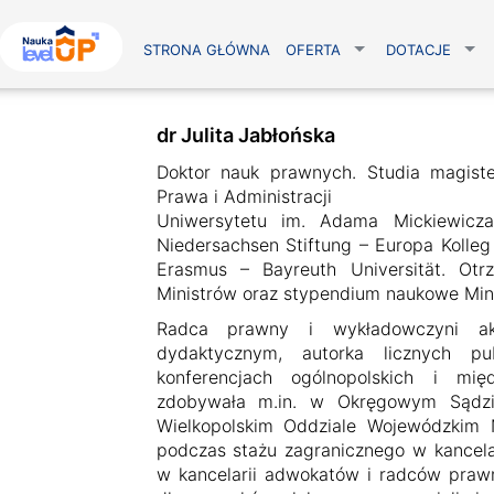
STRONA GŁÓWNA
OFERTA
DOTACJE
dr Julita Jabłońska
Doktor nauk prawnych. Studia magiste
Prawa i Administracji
Uniwersytetu im. Adama Mickiewicza
Niedersachsen Stiftung – Europa Kolleg
Erasmus – Bayreuth Universität. Ot
Ministrów oraz stypendium naukowe Mini
Radca prawny i wykładowczyni ak
dydaktycznym, autorka licznych pu
konferencjach ogólnopolskich i mię
zdobywała m.in. w Okręgowym Sądzie 
Wielkopolskim Oddziale Wojewódzkim 
podczas stażu zagranicznego w kancela
w kancelarii adwokatów i radców prawn