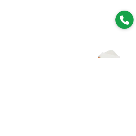
Zapisz się do NEWSLETTERA
Dołączając do grona subskrybentów, będziesz na bieżąco z
nowościami i promocjami.