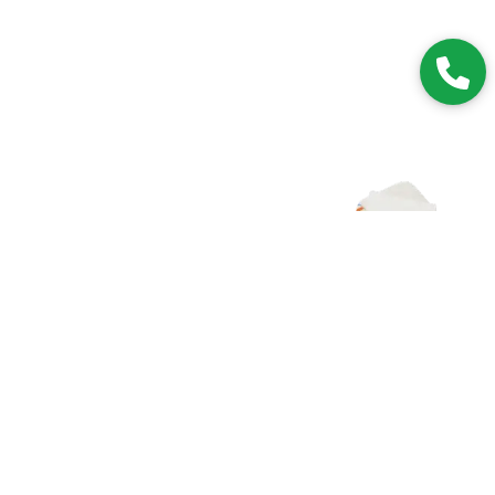
Zapisz się do NEWSLETTERA
Dołączając do grona subskrybentów, będziesz na bieżąco z
nowościami i promocjami.