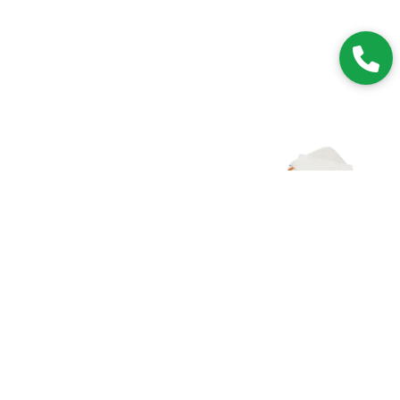
Zapisz się do NEWSLETTERA
Dołączając do grona subskrybentów, będziesz na bieżąco z
nowościami i promocjami.