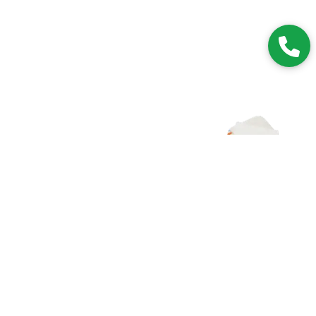
Zapisz się do NEWSLETTERA
Dołączając do grona subskrybentów, będziesz na bieżąco z
nowościami i promocjami.