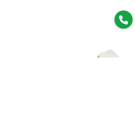
Zapisz się do NEWSLETTERA
Dołączając do grona subskrybentów, będziesz na bieżąco z
nowościami i promocjami.