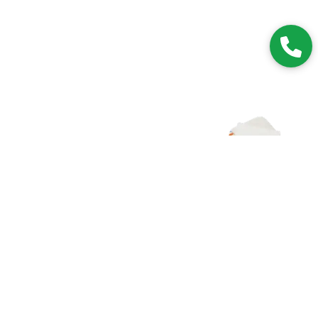
Zapisz się do NEWSLETTERA
Dołączając do grona subskrybentów, będziesz na bieżąco z
nowościami i promocjami.