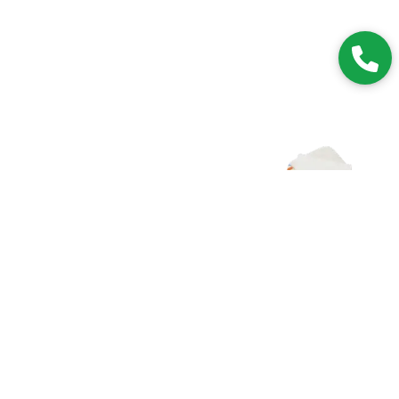
Zapisz się do NEWSLETTERA
Dołączając do grona subskrybentów, będziesz na bieżąco z
nowościami i promocjami.