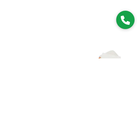
Zapisz się do NEWSLETTERA
Dołączając do grona subskrybentów, będziesz na bieżąco z
nowościami i promocjami.