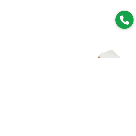
Zapisz się do NEWSLETTERA
Dołączając do grona subskrybentów, będziesz na bieżąco z
nowościami i promocjami.