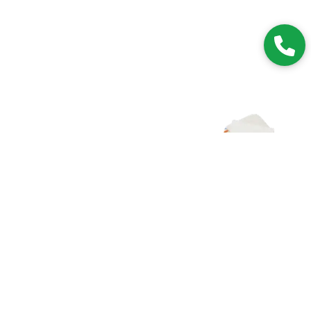
Zapisz się do NEWSLETTERA
Dołączając do grona subskrybentów, będziesz na bieżąco z
nowościami i promocjami.