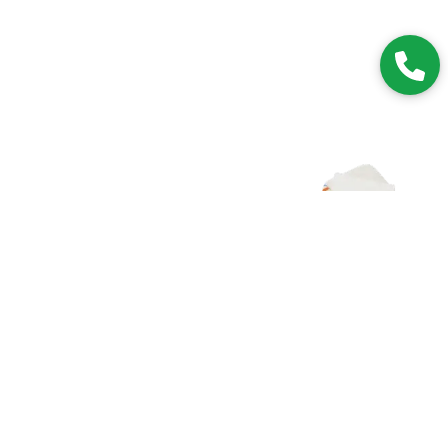
Zapisz się do NEWSLETTERA
Dołączając do grona subskrybentów, będziesz na bieżąco z
nowościami i promocjami.