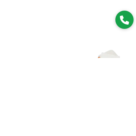
Zapisz się do NEWSLETTERA
Dołączając do grona subskrybentów, będziesz na bieżąco z
nowościami i promocjami.