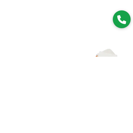
Zapisz się do NEWSLETTERA
Dołączając do grona subskrybentów, będziesz na bieżąco z
nowościami i promocjami.