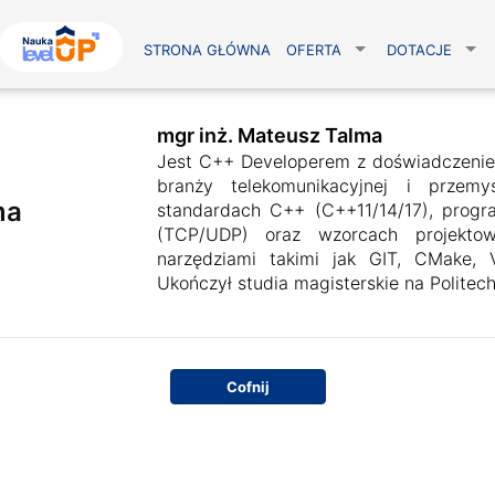
STRONA GŁÓWNA
OFERTA
DOTACJE
mgr inż. Mateusz Talma
Jest C++ Developerem z doświadczeni
branży telekomunikacyjnej i przemy
ma
standardach C++ (C++11/14/17), progr
(TCP/UDP) oraz wzorcach projekto
narzędziami takimi jak GIT, CMake, V
Ukończył studia magisterskie na Politech