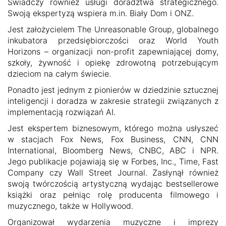
Świadczy również usługi doradztwa strategicznego.
Swoją ekspertyzą wspiera
m.in
. Biały Dom i ONZ.
Jest założycielem The Unreasonable Group, globalnego
inkubatora przedsiębiorczości oraz World Youth
Horizons – organizacji non-profit zapewniającej domy,
szkoły, żywność i opiekę zdrowotną potrzebującym
dzieciom na całym świecie.
Ponadto jest jednym z pionierów w dziedzinie sztucznej
inteligencji i doradza w zakresie strategii związanych z
implementacją rozwiązań AI.
Jest ekspertem biznesowym, którego można usłyszeć
w stacjach Fox News, Fox Business, CNN, CNN
International, Bloomberg News, CNBC, ABC i NPR.
Jego publikacje pojawiają się w Forbes, Inc., Time, Fast
Company czy Wall Street Journal. Zasłynął również
swoją twórczością artystyczną wydając bestsellerowe
książki oraz pełniąc rolę producenta filmowego i
muzycznego, także w Hollywood.
Organizował wydarzenia muzyczne i imprezy