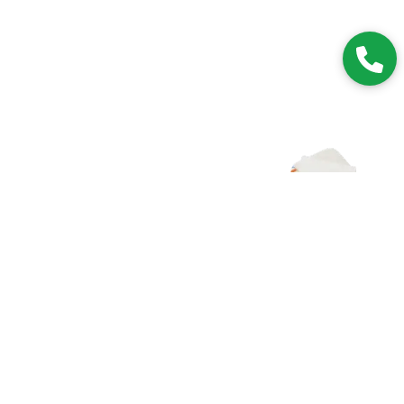
Zapisz się do NEWSLETTERA
Dołączając do grona subskrybentów, będziesz na bieżąco z
nowościami i promocjami.