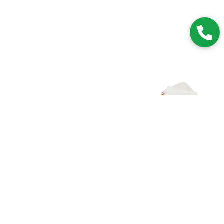
Zapisz się do NEWSLETTERA
Dołączając do grona subskrybentów, będziesz na bieżąco z
nowościami i promocjami.