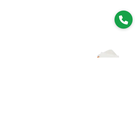
Zapisz się do NEWSLETTERA
Dołączając do grona subskrybentów, będziesz na bieżąco z
nowościami i promocjami.