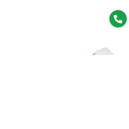
Zapisz się do NEWSLETTERA
Dołączając do grona subskrybentów, będziesz na bieżąco z
nowościami i promocjami.