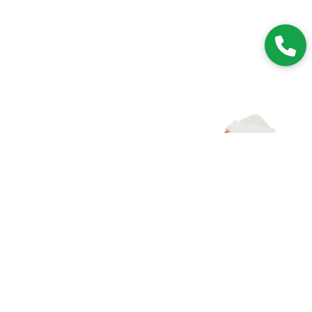
Zapisz się do NEWSLETTERA
Dołączając do grona subskrybentów, będziesz na bieżąco z
nowościami i promocjami.