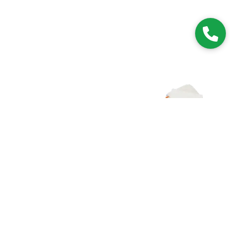
Zapisz się do NEWSLETTERA
Dołączając do grona subskrybentów, będziesz na bieżąco z
nowościami i promocjami.