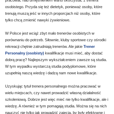
pracować nad umięśnieniem warto skorzystać z trenera
osobistego. Przyda się też dietetyk, ponieważ osoby, które
trenują muszą jeść w innych proporcjach niż osoby, które
tylko chcą zmienić nawyki żywieniowe.
W Polsce jest wciąż zbyt mało trenerów osobistych w
porównaniu do potrzeb. Siłownie, kluby sportowe czy ośrodki
rekreacji chętnie zatrudniają trenerów. Ale jakie
Trener
Personalny (osobisty)
kwalifikacje musi mieć, aby dostać
dobrą pracę? Najlepszym wykształceniem zawsze są studia.
W tym wypadku wystarczą studia podyplomowe, które
uzupełnią naszą wiedzę i dadzą nam nowe kwalifikacje.
Uzyskując tytuł trenera personalnego można pracować w
wielu miejscach, czy nawet prowadzić własną działalność
szkoleniową. Dobrze jest więc mieć nie tylko kwalifikacje, ale i
wiedzę. A również w tym pomagają studia. Można się na nich
nauczyć nie tylko jak prowadzić zajęcia, by były efektywne i