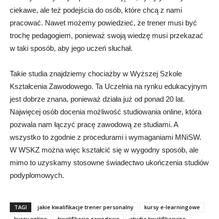
ciekawe, ale też podejścia do osób, które chcą z nami
pracować. Nawet możemy powiedzieć, że trener musi być
trochę pedagogiem, ponieważ swoją wiedzę musi przekazać
w taki sposób, aby jego uczeń słuchał.
Takie studia znajdziemy chociażby w Wyższej Szkole
Kształcenia Zawodowego. Ta Uczelnia na rynku edukacyjnym
jest dobrze znana, ponieważ działa już od ponad 20 lat.
Najwięcej osób docenia możliwość studiowania online, która
pozwala nam łączyć pracę zawodową ze studiami. A
wszystko to zgodnie z procedurami i wymaganiami MNiSW.
W WSKZ można więc kształcić się w wygodny sposób, ale
mimo to uzyskamy stosowne świadectwo ukończenia studiów
podyplomowych.
TAGI
jakie kwalifikacje trener personalny
kursy e-learningowe
kursy online
kwalifikacje zawodowe
studia kwalifikacyjne