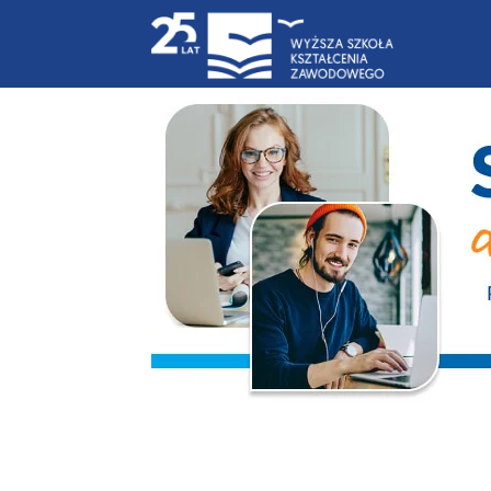
Blog
|
WSKZ
|
studia-
online.pl