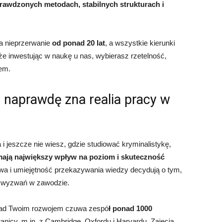
rawdzonych metodach, stabilnych strukturach i
a nieprzerwanie
od ponad 20 lat
, a wszystkie kierunki
że inwestując w naukę u nas, wybierasz rzetelność,
em.
a naprawdę zna realia pracy w
 i jeszcze nie wiesz, gdzie studiować kryminalistykę,
mają największy wpływ na poziom i skuteczność
wa i umiejętność przekazywania wiedzy decydują o tym,
h wyzwań w zawodzie.
ad Twoim rozwojem czuwa zespó
ł ponad 1000
ranicy, m.in. z Cambridge, Oxfordu i Harvardu. Zajęcia