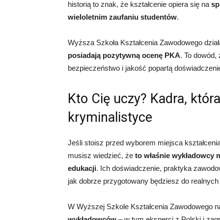
historią to znak, że kształcenie opiera się na
sp
wieloletnim zaufaniu studentów
.
Wyższa Szkoła Kształcenia Zawodowego dział
posiadają pozytywną ocenę PKA
. To dowód, 
bezpieczeństwo i jakość popartą doświadczeni
Kto Cię uczy? Kadra, któr
kryminalistyce
Jeśli stoisz przed wyborem miejsca kształcenia
musisz wiedzieć, że
to właśnie wykładowcy 
edukacji
. Ich doświadczenie, praktyka zawodo
jak dobrze przygotowany będziesz do realnyc
W Wyższej Szkole Kształcenia Zawodowego n
wykładowców
– w tym eksperci z Polski i zag