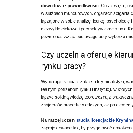
dowodów i sprawiedliwości.
Coraz więcej osó
w służbach mundurowych, organach ścigania cz
łączą one w sobie analizę, logikę, psychologię
niezwykle ciekawe i perspektywiczne studia
Kr
powinieneś wziąć pod uwagę przy wyborze miej
Czy uczelnia oferuje kie
rynku pracy?
Wybierając studia z zakresu kryminalistyki, w
realnym potrzebom rynku i instytucji, w któryc
łączyć solidną wiedzę teoretyczną z praktyczn
znajomość procedur śledczych, aż po elementy
Na naszej uczelni
studia licencjackie
Kryminal
zaprojektowane tak, by przygotować absolwentó