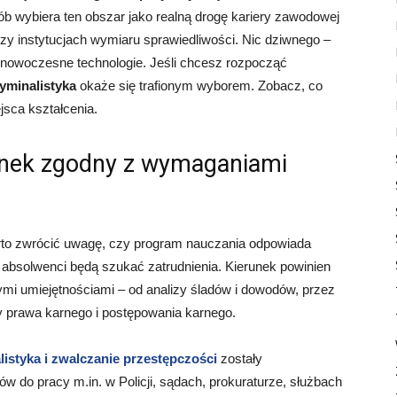
b wybiera ten obszar jako realną drogę kariery zawodowej
y instytucjach wymiaru sprawiedliwości. Nic dziwnego –
 i nowoczesne technologie. Jeśli chcesz rozpocząć
yminalistyka
okaże się trafionym wyborem. Zobacz, co
sca kształcenia.
runek zgodny z wymaganiami
arto zwrócić uwagę, czy program nauczania odpowiada
h absolwenci będą szukać zatrudnienia. Kierunek powinien
ymi umiejętnościami – od analizy śladów i dowodów, przez
 prawa karnego i postępowania karnego.
istyka i zwalczanie przestępczości
zostały
w do pracy m.in. w Policji, sądach, prokuraturze, służbach