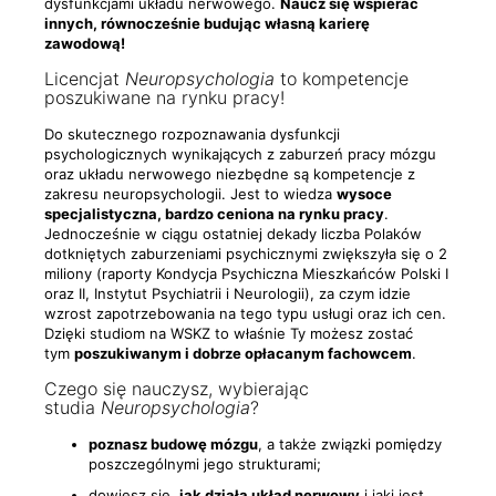
dysfunkcjami układu nerwowego.
Naucz się wspierać
innych, równocześnie budując własną karierę
zawodową!
Licencjat
Neuropsychologia
to kompetencje
poszukiwane na rynku pracy!
Do skutecznego rozpoznawania dysfunkcji
psychologicznych wynikających z zaburzeń pracy mózgu
oraz układu nerwowego niezbędne są kompetencje z
zakresu neuropsychologii. Jest to wiedza
wysoce
specjalistyczna, bardzo ceniona na rynku pracy
.
Jednocześnie w ciągu ostatniej dekady liczba Polaków
dotkniętych zaburzeniami psychicznymi zwiększyła się o 2
miliony (raporty Kondycja Psychiczna Mieszkańców Polski I
oraz II, Instytut Psychiatrii i Neurologii), za czym idzie
wzrost zapotrzebowania na tego typu usługi oraz ich cen.
Dzięki studiom na WSKZ to właśnie Ty możesz zostać
tym
poszukiwanym i dobrze opłacanym fachowcem
.
Czego się nauczysz, wybierając
studia
Neuropsychologia
?
poznasz budowę mózgu
, a także związki pomiędzy
poszczególnymi jego strukturami;
dowiesz się,
jak działa układ nerwowy
i jaki jest