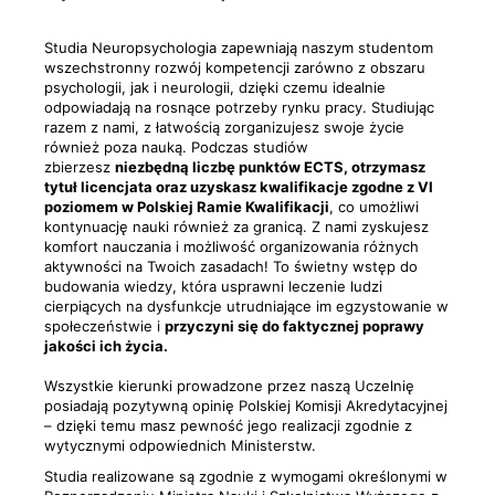
Studia Neuropsychologia zapewniają naszym studentom
wszechstronny rozwój kompetencji zarówno z obszaru
psychologii, jak i neurologii, dzięki czemu idealnie
odpowiadają na rosnące potrzeby rynku pracy. Studiując
razem z nami, z łatwością zorganizujesz swoje życie
również poza nauką. Podczas studiów
zbierzesz
niezbędną liczbę punktów ECTS, otrzymasz
tytuł licencjata oraz uzyskasz kwalifikacje zgodne z VI
poziomem w Polskiej Ramie Kwalifikacji
, co umożliwi
kontynuację nauki również za granicą. Z nami zyskujesz
komfort nauczania i możliwość organizowania różnych
aktywności na Twoich zasadach! To świetny wstęp do
budowania wiedzy, która usprawni leczenie ludzi
cierpiących na dysfunkcje utrudniające im egzystowanie w
społeczeństwie i
przyczyni się do faktycznej poprawy
jakości ich życia.
Wszystkie kierunki prowadzone przez naszą Uczelnię
posiadają pozytywną opinię Polskiej Komisji Akredytacyjnej
– dzięki temu masz pewność jego realizacji zgodnie z
wytycznymi odpowiednich Ministerstw.
Studia realizowane są zgodnie z wymogami określonymi w