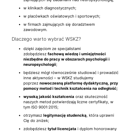
w klinikach diagnostycznych;
w placówkach oświatowych i sportowych;
w firmach zajmujących się doradztwem
zawodowym.
Dlaczego warto wybrać WSKZ?
dzięki zajęciom ze specjalistami
zdobędziesz
fachową wiedzę i umiejętności
niezbędne do pracy w obszarach psychologii i
neuropsychologii
;
będziesz mógł równocześnie studiować i prowadzić
inne aktywności – w WSKZ studiujemy
poprzez
nowoczesną platformę dydaktyczną, przy
pomocy metod i technik kształcenia na odległość;
wysoką jakość kształcenia
oraz skuteczność
naszych metod potwierdzają liczne certyfikaty, w
tym ISO 9001:2015;
otrzymasz
legitymację studencką
, która uprawni
Cię do zniżek;
zdobędziesz
tytuł licencjata
i dyplom honorowany