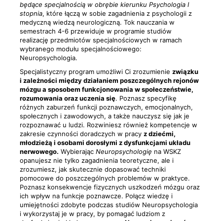
będące specjalnością w obrębie kierunku Psychologia I
stopnia
, które łączą w sobie zagadnienia z psychologii z
medyczną wiedzą neurologiczną. Tok nauczania w
semestrach 4-6 przewiduje w programie studiów
realizację przedmiotów specjalnościowych w ramach
wybranego modułu specjalnościowego:
Neuropsychologia.
Specjalistyczny program umożliwi Ci zrozumienie
związku
i zależności między działaniem poszczególnych rejonów
mózgu a sposobem funkcjonowania w społeczeństwie,
rozumowania oraz uczenia się
. Poznasz specyfikę
różnych zaburzeń funkcji poznawczych, emocjonalnych,
społecznych i zawodowych, a także nauczysz się jak je
rozpoznawać u ludzi. Rozwiniesz również kompetencje w
zakresie czynności doradczych w pracy
z dziećmi,
młodzieżą i osobami dorosłymi z dysfunkcjami układu
nerwowego.
Wybierając
Neuropsychologię
na WSKZ
opanujesz nie tylko zagadnienia teoretyczne, ale i
zrozumiesz, jak skutecznie dopasować techniki
pomocowe do poszczególnych problemów w praktyce.
Poznasz konsekwencje fizycznych uszkodzeń mózgu oraz
ich wpływ na funkcje poznawcze. Połącz wiedzę i
umiejętności zdobyte podczas studiów Neuropsychologia
i wykorzystaj je w pracy, by pomagać ludziom z