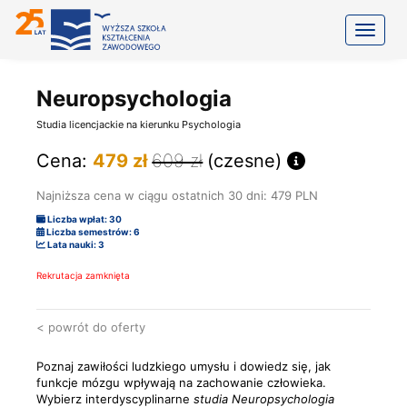
Toggle
Neuropsychologia
Studia licencjackie na kierunku Psychologia
Cena:
479 zł
609 zł
(czesne)
Najniższa cena w ciągu ostatnich 30 dni: 479 PLN
Liczba wpłat: 30
Liczba semestrów: 6
Lata nauki: 3
Rekrutacja zamknięta
< powrót do oferty
Poznaj zawiłości ludzkiego umysłu i dowiedz się, jak
funkcje mózgu wpływają na zachowanie człowieka.
Wybierz interdyscyplinarne
studia Neuropsychologia