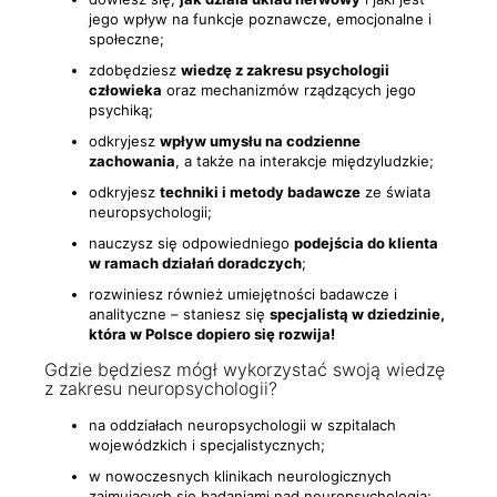
jego wpływ na funkcje poznawcze, emocjonalne i
społeczne;
zdobędziesz
wiedzę z zakresu psychologii
człowieka
oraz mechanizmów rządzących jego
psychiką;
odkryjesz
wpływ umysłu na codzienne
zachowania
, a także na interakcje międzyludzkie;
odkryjesz
techniki i metody badawcze
ze świata
neuropsychologii;
nauczysz się odpowiedniego
podejścia do klienta
w ramach działań doradczych
;
rozwiniesz również umiejętności badawcze i
analityczne – staniesz się
specjalistą w dziedzinie,
która w Polsce dopiero się rozwija!
Gdzie będziesz mógł wykorzystać swoją wiedzę
z zakresu neuropsychologii?
na oddziałach neuropsychologii w szpitalach
wojewódzkich i specjalistycznych;
w nowoczesnych klinikach neurologicznych
zajmujących się badaniami nad neuropsychologią;