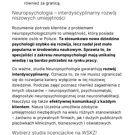
również za granicą.
Neuropsychologia – interdyscyplinarny rozwój
niszowych umiejętności
Rozumienie potrzeb klientów z problemami
neuropsychologicznymi to umiejętność, którą posiada
niewiele osób w Polsce.
Ta stosunkowo nowa dziedzina
psychologii szybko się rozwija, lecz nadal jest mało
popularna w środowisku naukowym. Sprawia to, że
specjaliści z zakresu neuropsychologii mają unikalną
wiedzę i są bardzo potrzebni na rynku pracy.
Co ważne, studia
Neuropsychologia
gwarantują
rozwój
interdyscyplinarny.
Oznacza to, że nie musisz ograniczać
się do rozwijania kariery wyłącznie w tej niszowej
dziedzinie. Podczas zajęć poznasz również zagadnienia z
innych obszarów – neuropsychiatrii, psychosomatyki,
diagnostyki neuropsychologicznej oraz neurorehabilitacji.
Nauczysz się także
efektywnej komunikacji z każdym
klientem
. Nasza Uczelnia umożliwia zdobycie
umiejętności niezbędnych na wielu różnych stanowiskach
– zarówno w prywatnych firmach, jak i dużych publicznych
placówkach klinicznych, biznesowych i oświatowych.
Wybierz studia licencjackie na WSKZ!