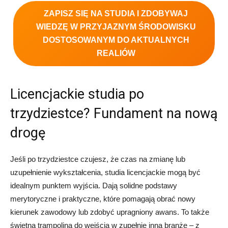
ZAPISZ SIĘ NA STUDIA I ZDOBYWAJ
WIEDZĘ W PRZYJAZNYM ŚRODOWISKU
DOSTOSOWANYM DO AKTUALNYCH
REALIÓW
Licencjackie studia po
trzydziestce? Fundament na nową
drogę
Jeśli po trzydziestce czujesz, że czas na zmianę lub
uzupełnienie wykształcenia, studia licencjackie mogą być
idealnym punktem wyjścia. Dają solidne podstawy
merytoryczne i praktyczne, które pomagają obrać nowy
kierunek zawodowy lub zdobyć upragniony awans. To także
świetna trampolina do wejścia w zupełnie inną branżę – z