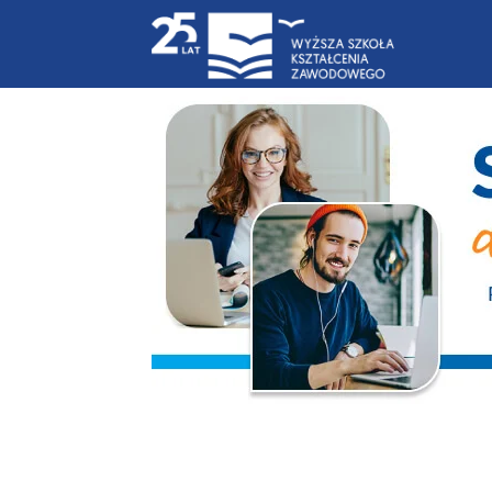
Blog
|
WSKZ
|
studia-
online.pl