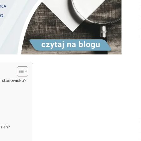
m stanowisku?
dzień?