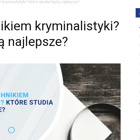
m kryminalistyki? Które studia będą najlepsze?
ikiem kryminalistyki?
ą najlepsze?