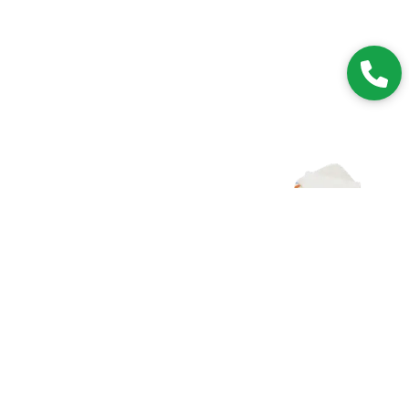
Zapisz się do NEWSLETTERA
Dołączając do grona subskrybentów, będziesz na bieżąco z
nowościami i promocjami.