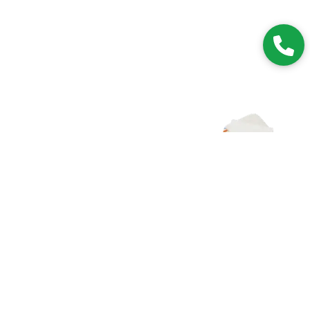
Zapisz się do NEWSLETTERA
Dołączając do grona subskrybentów, będziesz na bieżąco z
nowościami i promocjami.