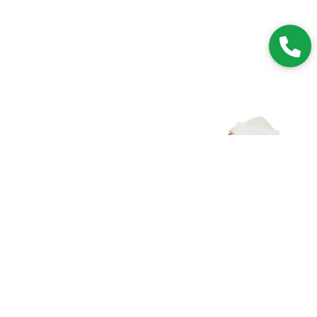
Zapisz się do NEWSLETTERA
Dołączając do grona subskrybentów, będziesz na bieżąco z
nowościami i promocjami.