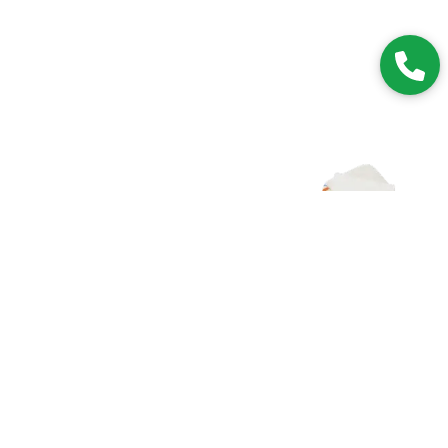
Zapisz się do NEWSLETTERA
Dołączając do grona subskrybentów, będziesz na bieżąco z
nowościami i promocjami.