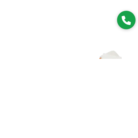
Zapisz się do NEWSLETTERA
Dołączając do grona subskrybentów, będziesz na bieżąco z
nowościami i promocjami.