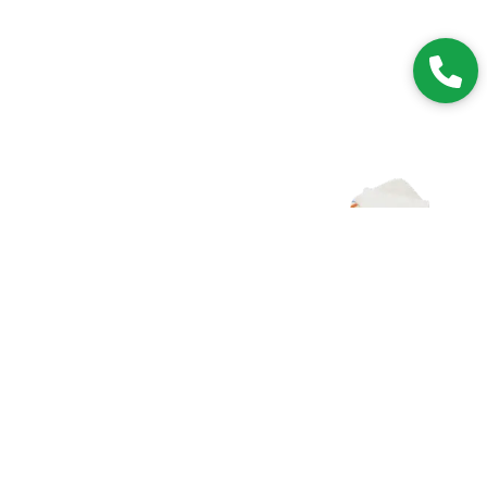
Zapisz się do NEWSLETTERA
Dołączając do grona subskrybentów, będziesz na bieżąco z
nowościami i promocjami.