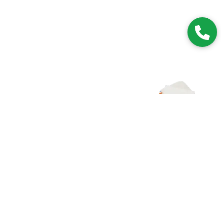
Zapisz się do NEWSLETTERA
Dołączając do grona subskrybentów, będziesz na bieżąco z
nowościami i promocjami.