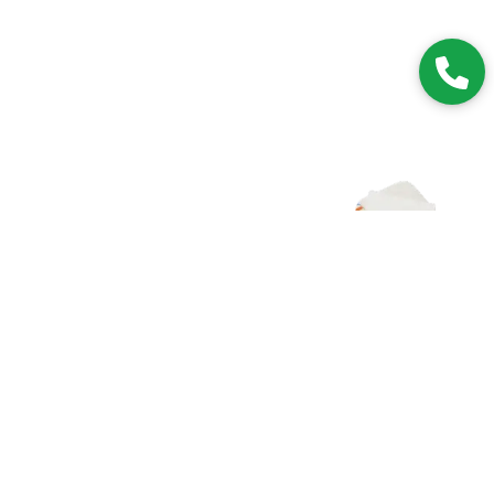
Zapisz się do NEWSLETTERA
Dołączając do grona subskrybentów, będziesz na bieżąco z
nowościami i promocjami.