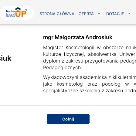
STRONA GŁÓWNA
OFERTA
DOTACJE
mgr Małgorzata Androsiuk
Magister Kosmetologii w obszarze nau
kulturze fizycznej, absolwentka Uniw
iuk
dyplom z zakresu przygotowania pedag
Pedagogicznych.
Wykładowczyni akademicka z kilkuletn
jako kosmetolog oraz podolog w wi
specjalistyczne szkolenia z zakresu podol