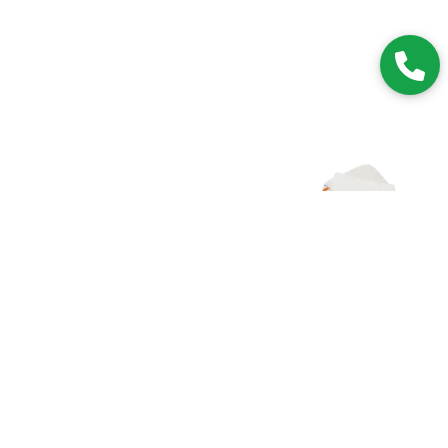
Zapisz się do NEWSLETTERA
Dołączając do grona subskrybentów, będziesz na bieżąco z
nowościami i promocjami.