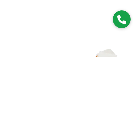
Zapisz się do NEWSLETTERA
Dołączając do grona subskrybentów, będziesz na bieżąco z
nowościami i promocjami.