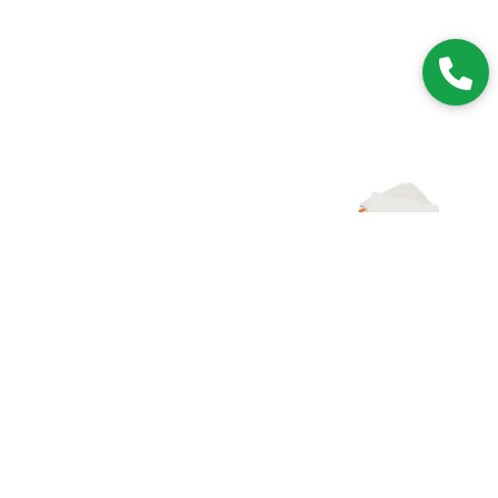
Zapisz się do NEWSLETTERA
Dołączając do grona subskrybentów, będziesz na bieżąco z
nowościami i promocjami.