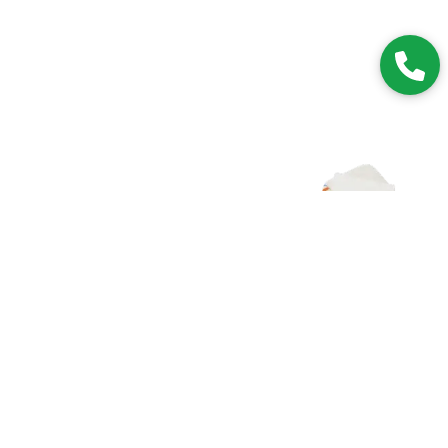
Zapisz się do NEWSLETTERA
Dołączając do grona subskrybentów, będziesz na bieżąco z
nowościami i promocjami.